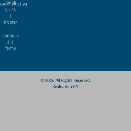
choisir
09.75.99.11.94
Les fils
Pa
à
sé
tricoter
La
&
boutique
Pa
à la
ferme
© 2026 All Rights Reserved.
Réalisation IPT