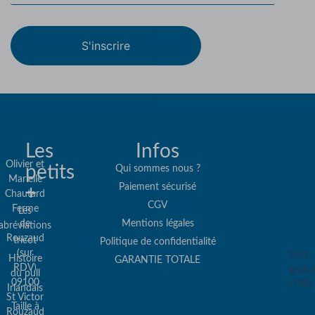
S'inscrire
Les
Infos
Olivier et
petits
Qui sommes nous ?
Marielle
Paiement sécurisé
+
Re
Chautard
CGV
Ferme
Les
col
de
Mentions légales
abréviations
co
Rouzaud
tricot
Politique de confidentialité
(sur
Port
Histoire
GARANTIE TOTALE
RDV)
gratui
du pull
09100
(79€)
Irlandais
St Victor
Taille à
Rouzaud