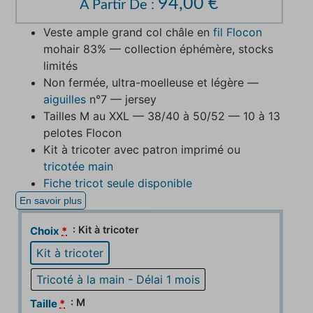
94,00
€
À Partir De :
Veste ample grand col châle en
fil Flocon
mohair 83% — collection éphémère, stocks
limités
Non fermée, ultra-moelleuse et légère —
aiguilles
n°7 — jersey
Tailles M au XXL — 38/40 à 50/52 — 10 à 13
pelotes Flocon
Kit à tricoter avec patron imprimé ou
tricotée main
Fiche tricot seule disponible
En savoir plus
: Kit à tricoter
Choix
*
Kit à tricoter
Tricoté à la main - Délai 1 mois
: M
Taille
*