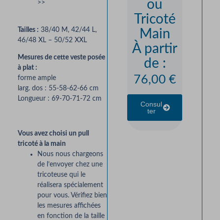
ou
>>
Tricoté
Tailles :
38/40 M, 42/44 L,
Main
46/48 XL – 50/52 XXL
À partir
Mesures de cette veste posée
de :
à plat :
76,00
€
forme ample
larg. dos : 55-58-62-66 cm
Longueur : 69-70-71-72 cm
Consul
Ter
Vous avez choisi un pull
tricoté à la main
Nous nous chargeons
de l’envoyer chez une
tricoteuse qui le
réalisera spécialement
pour vous. Vérifiez bien
les mesures affichées
en fonction de la taille