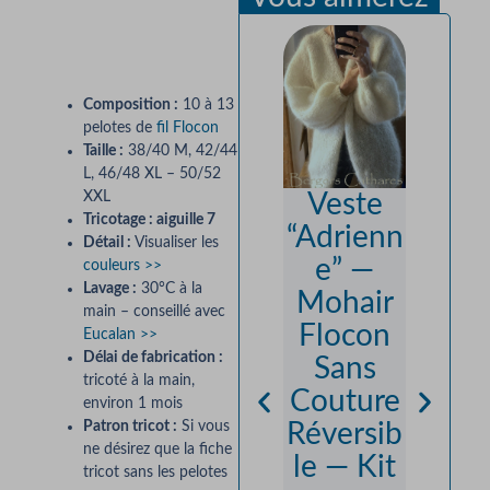
Description
Composition :
10 à 13
pelotes de
fil
Flocon
Taille :
38/40 M, 42/44
L, 46/48 XL – 50/52
XXL
Aiguil
Veste
Tricotage : aiguille 7
à
“Adrienn
Détail :
Visualiser les
trico
e” —
couleurs >>
Lavage :
30°C à la
droit
Mohair
main – conseillé avec
Flocon
8,50
€
Eucalan >>
Délai de fabrication :
Sans
12,5
tricoté à la main,
Couture
environ 1 mois
Consul
Patron tricot :
Si vous
Réversib
Ter
ne désirez que la fiche
le — Kit
tricot sans les pelotes