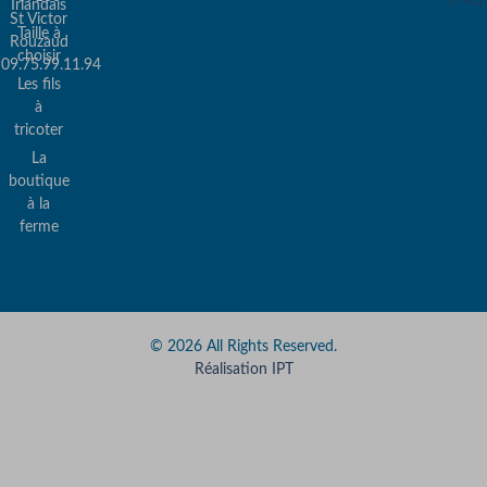
Irlandais
St Victor
Taille à
Rouzaud
choisir
09.75.99.11.94
Les fils
Pa
à
sé
tricoter
La
&
boutique
Pa
à la
ferme
© 2026 All Rights Reserved.
Réalisation IPT