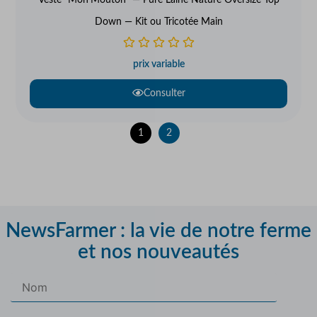
Veste "Mon'Mouton" — Pure Laine Nature Oversize Top
Down — Kit ou Tricotée Main
prix variable
Consulter
1
2
NewsFarmer : la vie de notre ferme
et nos nouveautés