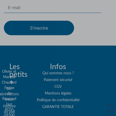
S'inscrire
Les
Infos
Olivier et
petits
Qui sommes nous ?
Marielle
Paiement sécurisé
+
Re
Chautard
CGV
Ferme
Les
col
de
Mentions légales
abréviations
co
Rouzaud
tricot
Politique de confidentialité
(sur
Port
Histoire
GARANTIE TOTALE
RDV)
gratui
du pull
09100
(79€)