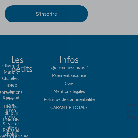
S'inscrire
Les
Infos
Olivier et
petits
Qui sommes nous ?
Marielle
Paiement sécurisé
+
Re
Chautard
CGV
Ferme
Les
col
de
Mentions légales
abréviations
co
Rouzaud
tricot
Politique de confidentialité
(sur
Port
Histoire
GARANTIE TOTALE
RDV)
gratui
du pull
09100
(79€)
Irlandais
St Victor
Taille à
Rouzaud
choisir
09.75.99.11.94