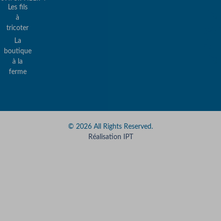
Les fils
Pa
à
sé
tricoter
La
&
boutique
Pa
à la
ferme
© 2026 All Rights Reserved.
Réalisation IPT