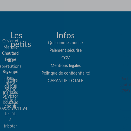
Les
Infos
Olivier et
petits
Qui sommes nous ?
Marielle
Paiement sécurisé
+
Re
Chautard
CGV
Ferme
Les
col
de
Mentions légales
abréviations
co
Rouzaud
tricot
Politique de confidentialité
(sur
Port
Histoire
GARANTIE TOTALE
RDV)
gratui
du pull
09100
(79€)
Irlandais
St Victor
Taille à
Rouzaud
choisir
09.75.99.11.94
Les fils
Pa
à
sé
tricoter