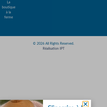
La
&
boutique
Pa
à la
ferme
© 2026 All Rights Reserved.
Réalisation IPT