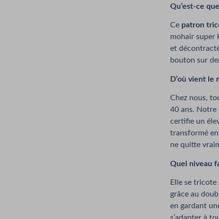
Qu’est-ce que
Ce
patron tri
mohair super 
et décontract
bouton sur dem
D’où vient le 
Chez nous, tou
40 ans. Notre 
certifie un él
transformé en F
ne quitte vraim
Quel niveau fa
Elle se tricote
grâce au doubl
en gardant une
s’adapter à to