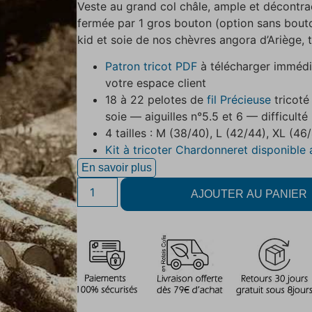
Veste au grand col châle, ample et décontr
fermée par 1 gros bouton (option sans bout
kid et soie de nos chèvres angora d’Ariège, t
Patron tricot PDF
à télécharger immédi
votre espace client
18 à 22 pelotes de
fil Précieuse
tricoté
soie — aiguilles n°5.5 et 6 — difficult
4 tailles : M (38/40), L (42/44), XL (
Kit à tricoter Chardonneret disponible 
En savoir plus
AJOUTER AU PANIER