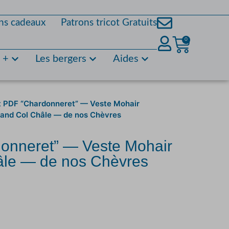
ns cadeaux
Patrons tricot Gratuits
0
s +
Les bergers
Aides
t PDF “Chardonneret” — Veste Mohair
rand Col Châle — de nos Chèvres
donneret” — Veste Mohair
âle — de nos Chèvres