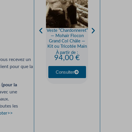
Aiguilles à tricoter
droites
Veste “Chardonneret”
8,50
€
–
— Mohair Flocon
12,50
€
Grand Col Châle —
Kit ou Tricotée Main
À partir de :
Consulter
94,00
€
 vous recevez un
lient pour que la
Consulter
(pour la
 avec une
maux.
Toutes les
coter>>