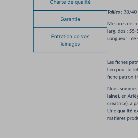
Charte de qualité
Tailles :
38/40 
Garantie
Mesures de cet
larg. dos : 55
Entretien de vos
Longueur : 69
lainages
Les fiches pat
lien pour le t
fiche patron t
Nous sommes
laine),
en Arièg
créatrice), à 
Une
qualité e
matières prod