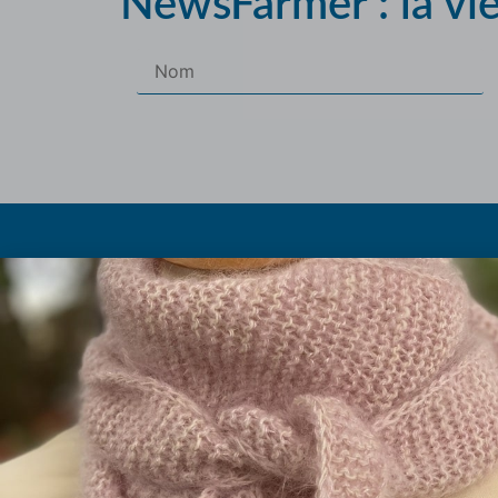
NewsFarmer : la vi
Les pe
Les abrévia
Olivier et Marielle Chautard
Histoire du p
Ferme de Rouzaud (sur RDV)
Taille à
09100 St Victor Rouzaud
Les fils 
09.75.99.11.94
La boutique