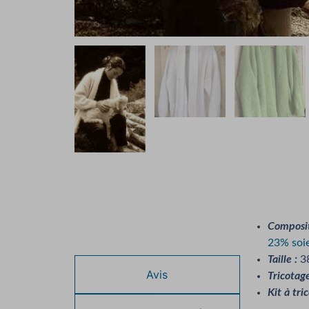
Composit
Description
23% soie
Taille :
38
Avis
Tricotag
Kit à tri