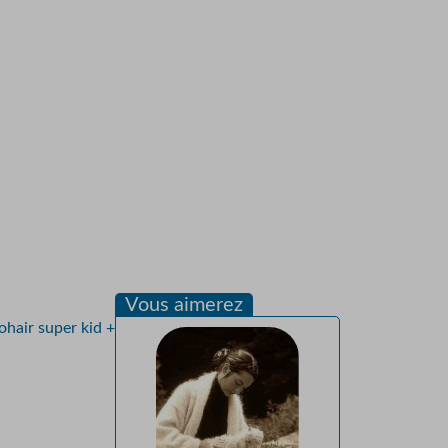
Vous aimerez
ohair super kid +