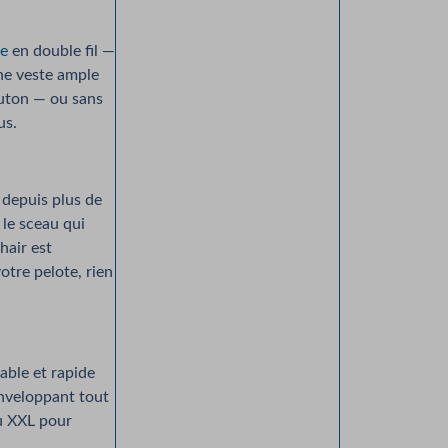
se
en double fil —
ne veste ample
outon — ou sans
us.
 depuis plus de
le sceau qui
hair est
otre pelote, rien
éable et rapide
enveloppant tout
au XXL pour