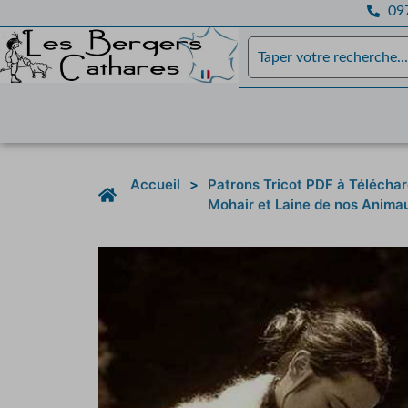
097
Accueil
>
Patrons Tricot PDF à Télécha
Mohair et Laine de nos Anima