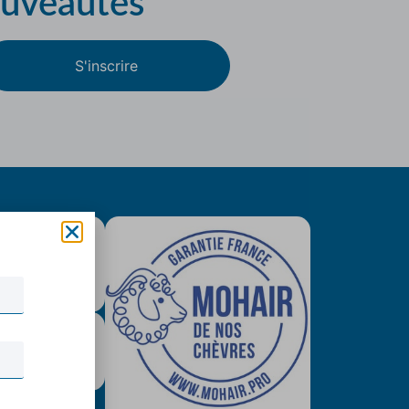
ouveautés
S'inscrire
is colissimo
tuit (79€)
urisé & Paypal