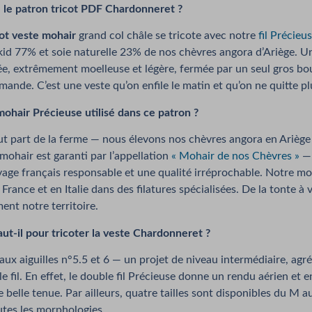
 le patron tricot PDF Chardonneret ?
cot veste mohair
grand col châle se tricote avec notre
fil Précieu
kid 77% et soie naturelle 23% de nos chèvres angora d’Ariège. U
ée, extrêmement moelleuse et légère, fermée par un seul gros b
ande. C’est une veste qu’on enfile le matin et qu’on ne quitte pl
mohair Précieuse utilisé dans ce patron ?
t part de la ferme — nous élevons nos chèvres angora en Ariège
mohair est garanti par l’appellation
« Mohair de nos Chèvres »
— 
evage français responsable et une qualité irréprochable. Notre mo
rance et en Italie dans des filatures spécialisées. De la tonte à v
ent notre territoire.
ut-il pour tricoter la veste Chardonneret ?
 aux aiguilles n°5.5 et 6 — un projet de niveau intermédiaire, agr
e fil. En effet, le double fil Précieuse donne un rendu aérien et 
 belle tenue. Par ailleurs, quatre tailles sont disponibles du M 
utes les morphologies.