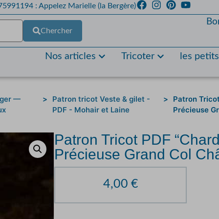
5991194 : Appelez Marielle (la Bergère)
Bo
Chercher
Nos articles
Tricoter
les petit
rger —
>
Patron tricot Veste & gilet -
>
Patron Trico
ux
PDF - Mohair et Laine
Précieuse G
Patron Tricot PDF “Char
Précieuse Grand Col Ch
4,00
€