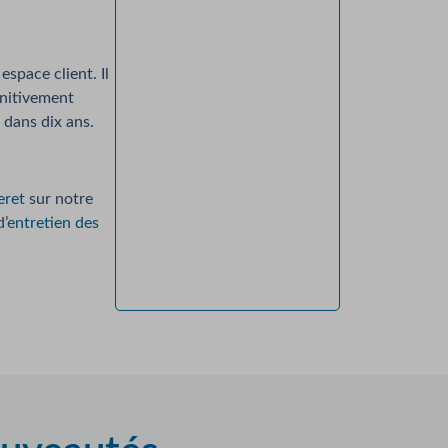
space client. Il
initivement
 dans dix ans.
eret
sur notre
’
entretien des