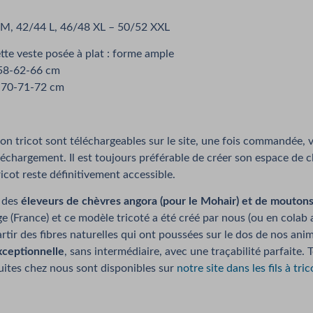
M, 42/44 L, 46/48 XL – 50/52 XXL
te veste posée à plat : forme ample
-58-62-66 cm
-70-71-72 cm
ron tricot sont téléchargeables sur le site, une fois commandée,
éléchargement. Il est toujours préférable de créer son espace de c
ricot reste définitivement accessible.
 des
éleveurs de chèvres angora (pour le Mohair) et de moutons 
e (France) et ce modèle tricoté a été créé par nous (ou en colab
partir des fibres naturelles qui ont poussées sur le dos de nos ani
xceptionnelle
, sans intermédiaire, avec une traçabilité parfaite. 
uites chez nous sont disponibles sur
notre site dans les fils à tri