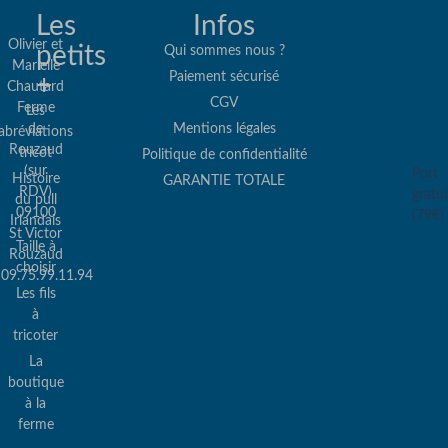
Les
Infos
Olivier et
petits
Qui sommes nous ?
Marielle
Paiement sécurisé
+
Re
Chautard
CGV
Ferme
Les
col
de
Mentions légales
abréviations
co
Rouzaud
tricot
Politique de confidentialité
(sur
Port
Histoire
GARANTIE TOTALE
RDV)
gratui
du pull
09100
(79€)
Irlandais
St Victor
Taille à
Rouzaud
choisir
09.75.99.11.94
Les fils
Pa
à
sé
tricoter
La
&
boutique
Pa
à la
ferme