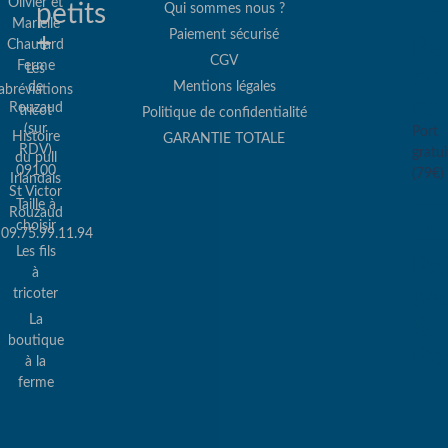
Olivier et
petits
Qui sommes nous ?
Marielle
Paiement sécurisé
+
Re
Chautard
CGV
Ferme
Les
col
de
Mentions légales
abréviations
co
Rouzaud
tricot
Politique de confidentialité
(sur
Port
Histoire
GARANTIE TOTALE
RDV)
gratui
du pull
09100
(79€)
Irlandais
St Victor
Taille à
Rouzaud
choisir
09.75.99.11.94
Les fils
Pa
à
sé
tricoter
La
&
boutique
Pa
à la
ferme