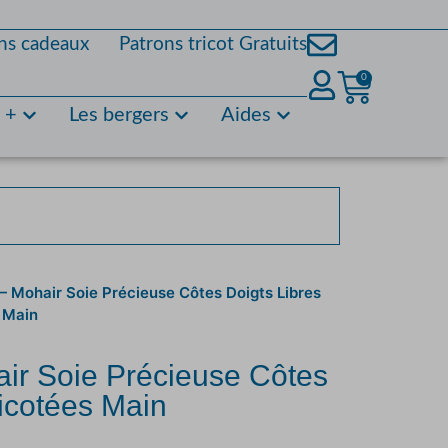
ns cadeaux
Patrons tricot Gratuits
0
s +
Les bergers
Aides
— Mohair Soie Précieuse Côtes Doigts Libres
 Main
ir Soie Précieuse Côtes
ricotées Main