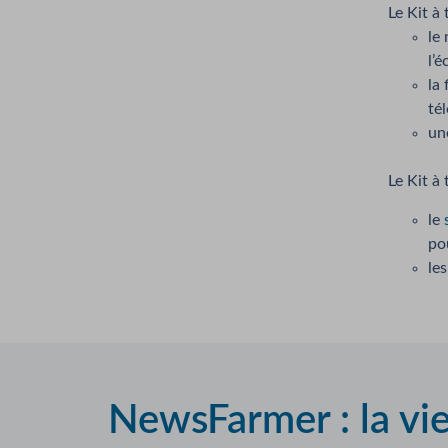
Le Kit à
le
l’é
la 
tél
un
Le Kit à
le
pou
les
NewsFarmer : la vi