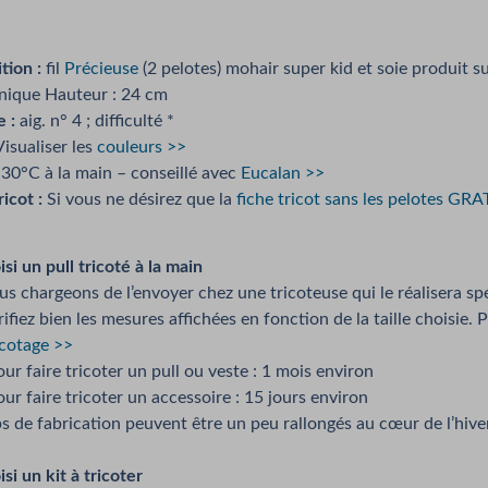
ion :
fil
Précieuse
(2 pelotes) mohair super kid et soie produit s
ique Hauteur : 24 cm
e :
aig. n° 4 ; difficulté *
isualiser les
couleurs >>
30°C à la main – conseillé avec
Eucalan >>
icot :
Si vous ne désirez que la
fiche tricot sans les pelotes GR
si un pull tricoté à la main
s chargeons de l’envoyer chez une tricoteuse qui le réalisera s
ifiez bien les mesures affichées en fonction de la taille choisie. P
icotage >>
ur faire tricoter un pull ou veste : 1 mois environ
our faire tricoter un accessoire : 15 jours environ
s de fabrication peuvent être un peu rallongés au cœur de l’hiver
si un kit à tricoter