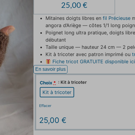
25,00
€
Mitaines doigts libres en
fil Précieuse
m
angora d’Ariège — côtes 1/1 long poign
Poignet long ultra pratique, doigts lib
débutant
Taille unique — hauteur 24 cm — 2 pel
Kit à tricoter avec patron imprimé ou
t
Fiche tricot GRATUITE disponible ic
En savoir plus
: Kit à tricoter
Choix
*
Kit à tricoter
Effacer
25,00
€