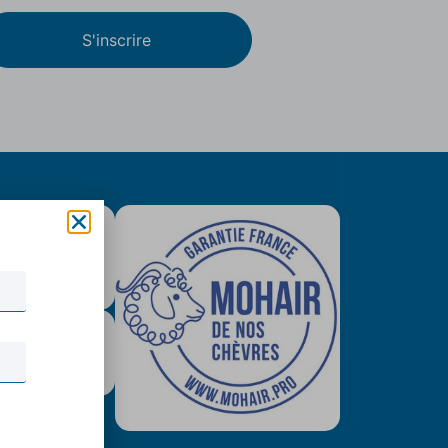
S'inscrire
is colissimo
tuit (79€)
urisé & Paypal