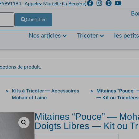
5991194 : Appelez Marielle (la Bergère)
Bo
Chercher
Nos articles
Tricoter
les petit
 options de produit.
>
Kits à Tricoter — Accessoires
>
Mitaines “Pouce” 
Mohair et Laine
— Kit ou Tricotées
Mitaines “Pouce” — Moha
Doigts Libres — Kit ou T