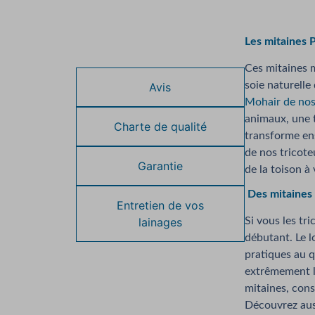
Les mitaines 
Description
Ces mitaines m
soie naturelle
Avis
Mohair de nos
animaux, une t
Charte de qualité
transforme ens
de nos tricote
Garantie
de la toison à
Des mitaines 
Entretien de vos
lainages
Si vous les tr
débutant. Le l
pratiques au q
extrêmement lé
mitaines, cons
Découvrez aus