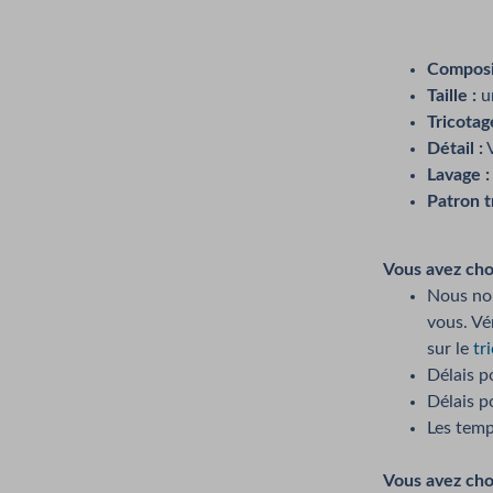
Composit
Taille :
un
Tricotag
Détail :
V
Lavage :
Patron tr
Vous avez choi
Nous nou
vous. Vér
sur le
tr
Délais po
Délais p
Les temp
Vous avez choi