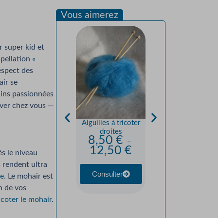
Vous aimerez
 super kid et
ppellation
«
espect des
air se
ains passionnées
Mitaines “Petit Pli” —
iver chez vous —
Mohair Soie
Précieuse Pompons –
Aiguilles à tricoter
by Mam’zelle Flo —
droites
Kit à Tricoter
8,50
€
25,00
€
–
12,50
€
ès le niveau
s rendent ultra
Consulter
Consulter
te
. Le mohair est
n de vos
icoter le mohair
.