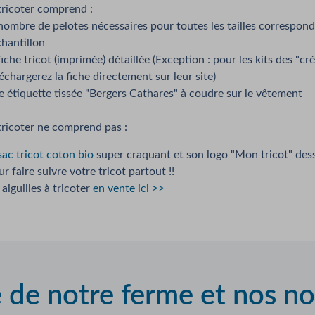
 tricoter comprend :
 nombre de pelotes nécessaires pour toutes les tailles correspond
chantillon
fiche tricot (imprimée) détaillée (Exception : pour les kits des "cr
échargerez la fiche directement sur leur site)
e étiquette tissée "Bergers Cathares" à coudre sur le vêtement
 tricoter ne comprend pas :
sac tricot coton bio
super craquant et son logo "Mon tricot" dess
r faire suivre votre tricot partout !!
 aiguilles à tricoter
en vente ici >>
e de notre ferme et nos n