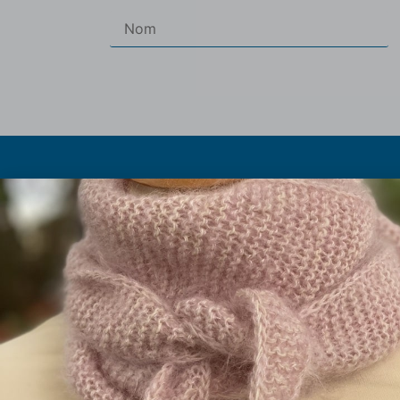
Les pe
Les abrévia
Olivier et Marielle Chautard
Histoire du p
Ferme de Rouzaud (sur RDV)
Taille à
09100 St Victor Rouzaud
Les fils 
09.75.99.11.94
La boutique