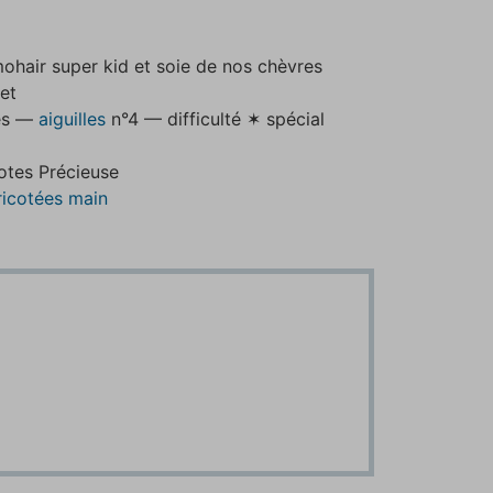
ohair super kid et soie de nos chèvres
et
res —
aiguilles
n°4 — difficulté ✶ spécial
otes Précieuse
ricotées main
i