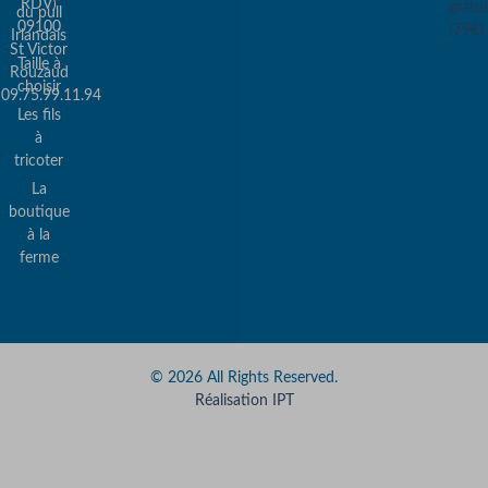
RDV)
gratui
du pull
09100
(79€)
Irlandais
St Victor
Taille à
Rouzaud
choisir
09.75.99.11.94
Les fils
Pa
à
sé
tricoter
La
&
boutique
Pa
à la
ferme
© 2026 All Rights Reserved.
Réalisation IPT