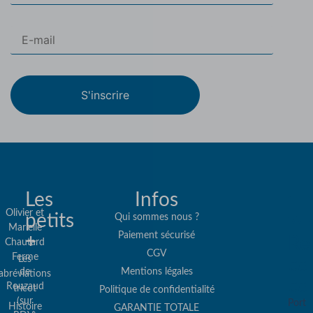
S'inscrire
Les
Infos
Olivier et
petits
Qui sommes nous ?
Marielle
Paiement sécurisé
+
Re
Chautard
CGV
Ferme
Les
col
de
Mentions légales
abréviations
co
Rouzaud
tricot
Politique de confidentialité
(sur
Port
Histoire
GARANTIE TOTALE