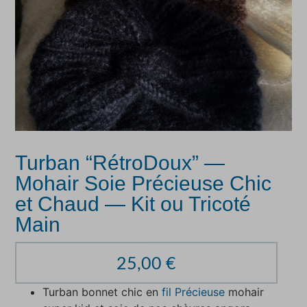
Turban “RétroDoux” —
Mohair Soie Précieuse Chic
et Chaud — Kit ou Tricoté
Main
25,00
€
Turban bonnet chic en
fil Précieuse
mohair