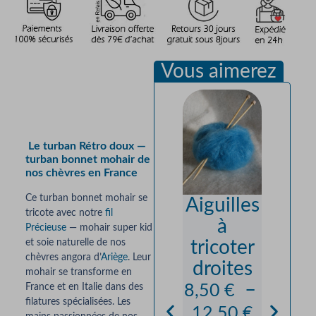
Vous aimerez
Description
Le turban Rétro doux —
turban bonnet mohair de
nos chèvres en France
Ce turban bonnet mohair se
Aiguilles
Bonn
tricote avec notre
fil
à
“Erze
Précieuse
— mohair super kid
et soie naturelle de nos
tricoter
m” 
chèvres angora d’
Ariège
. Leur
droites
Moha
mohair se transforme en
–
Soi
France et en Italie dans des
8,50
€
filatures spécialisées. Les
Préci
12,50
€