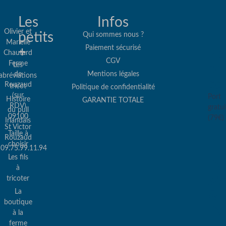
Les
Infos
Olivier et
petits
Qui sommes nous ?
Marielle
Paiement sécurisé
+
Re
Chautard
CGV
Ferme
Les
col
de
Mentions légales
abréviations
co
Rouzaud
tricot
Politique de confidentialité
(sur
Port
Histoire
GARANTIE TOTALE
RDV)
gratui
du pull
09100
(79€)
Irlandais
St Victor
Taille à
Rouzaud
choisir
09.75.99.11.94
Les fils
Pa
à
sé
tricoter
La
&
boutique
Pa
à la
ferme