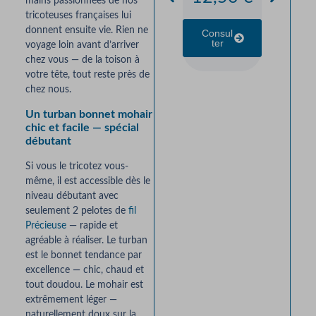
mains passionnées de nos
e Jer
tricoteuses françaises lui
donnent ensuite vie. Rien ne
Consul
Bor
Ter
voyage loin avant d’arriver
Roula
chez vous — de la toison à
votre tête, tout reste près de
— Kit
chez nous.
Trico
Un turban bonnet mohair
25,0
chic et facile — spécial
débutant
Consul
Si vous le tricotez vous-
Ter
même, il est accessible dès le
niveau débutant avec
seulement 2 pelotes de
fil
Précieuse
— rapide et
agréable à réaliser. Le turban
est le bonnet tendance par
excellence — chic, chaud et
tout doudou. Le mohair est
extrêmement léger —
naturellement doux sur la