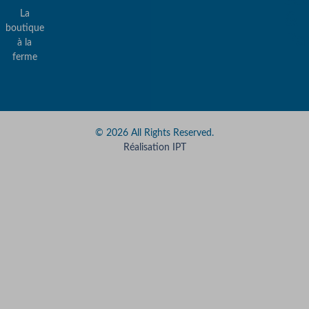
La
&
boutique
Pa
à la
ferme
© 2026 All Rights Reserved.
Réalisation IPT