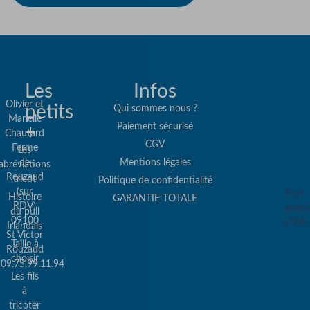
Les
Infos
Olivier et
petits
Qui sommes nous ?
Marielle
Paiement sécurisé
+
Re
Chautard
CGV
Ferme
Les
col
de
Mentions légales
abréviations
co
Rouzaud
tricot
Politique de confidentialité
(sur
Port
Histoire
GARANTIE TOTALE
RDV)
gratui
du pull
09100
(79€)
Irlandais
St Victor
Taille à
Rouzaud
choisir
09.75.99.11.94
Les fils
Pa
à
sé
tricoter