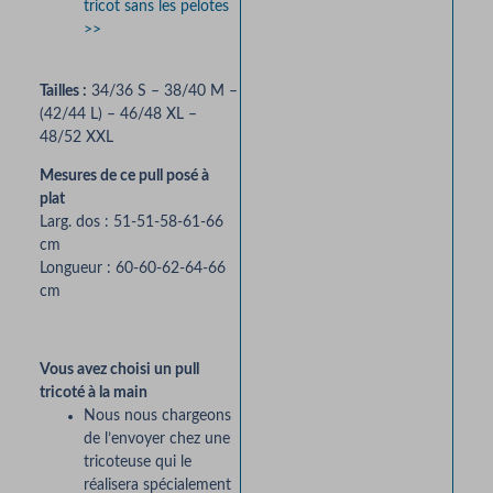
tricot sans les pelotes
Trico
>>
Mai
À par
Tailles :
34/36 S – 38/40 M –
de 
(42/44 L) – 46/48 XL –
48/52 XXL
86,0
Mesures de ce pull posé à
plat
Consul
Larg. dos : 51-51-58-61-66
Ter
cm
Longueur : 60-60-62-64-66
cm
Vous avez choisi un pull
tricoté à la main
Nous nous chargeons
de l’envoyer chez une
tricoteuse qui le
réalisera spécialement