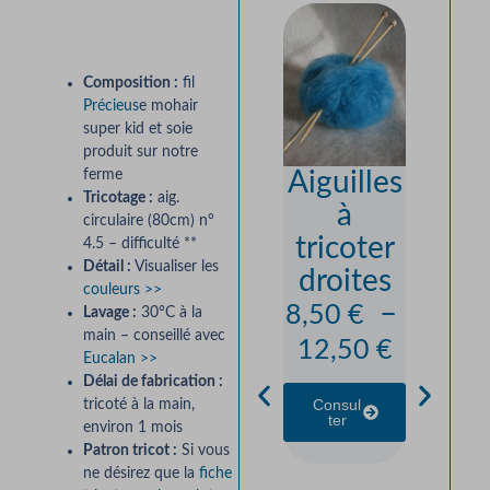
Description
Composition :
fil
Précieus
e mohair
super kid et soie
produit sur notre
ferme
Aiguilles
Cardi
Tricotage :
aig.
à
“Pour
circulaire (80cm) n°
tricoter
” —
4.5 – difficulté **
Détail :
Visualiser les
droites
Moha
couleurs >>
–
Soi
8,50
€
Lavage :
30°C à la
main – conseillé avec
Préci
12,50
€
Eucalan >>
e
Délai de fabrication :
Consul
tricoté à la main,
Class
Ter
environ 1 mois
e — K
Patron tricot :
Si vous
ou
ne désirez que la
fiche