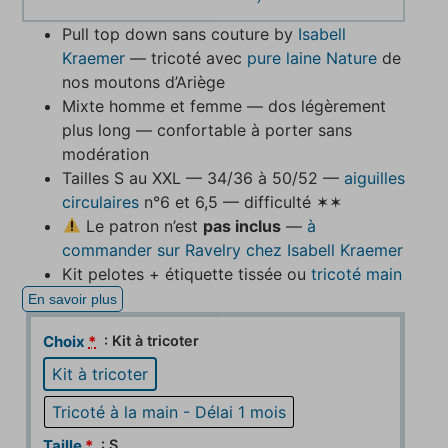
Pull top down sans couture by
Isabell
Kraemer
— tricoté avec
pure laine Nature
de
nos moutons d’Ariège
Mixte homme et femme — dos légèrement
plus long — confortable à porter sans
modération
Tailles S au XXL — 34/36 à 50/52 —
aiguilles
circulaires
n°6 et 6,5 — difficulté ✶✶
Le patron n’est
pas inclus
—
à
commander sur Ravelry chez Isabell Kraemer
Kit pelotes + étiquette tissée ou
tricoté main
En savoir plus
: Kit à tricoter
Choix
*
Kit à tricoter
Tricoté à la main - Délai 1 mois
: S
Taille
*