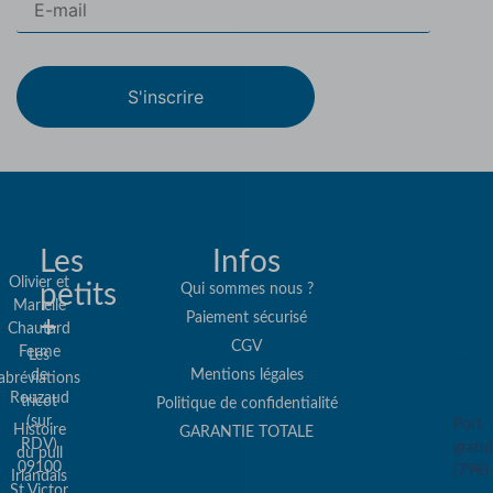
S'inscrire
Les
Infos
Olivier et
petits
Qui sommes nous ?
Marielle
Paiement sécurisé
+
Re
Chautard
CGV
Ferme
Les
col
de
Mentions légales
abréviations
co
Rouzaud
tricot
Politique de confidentialité
(sur
Port
Histoire
GARANTIE TOTALE
RDV)
gratui
du pull
09100
(79€)
Irlandais
St Victor