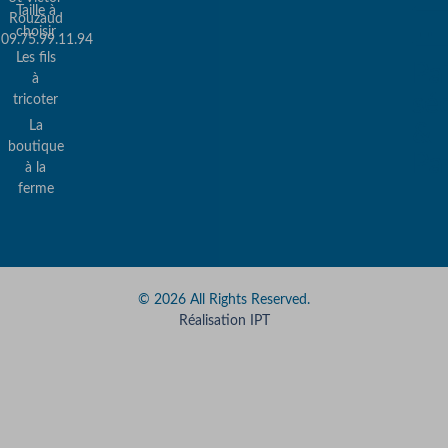
Taille à
Rouzaud
choisir
09.75.99.11.94
Les fils
Pa
à
sé
tricoter
La
&
boutique
Pa
à la
ferme
© 2026 All Rights Reserved.
Réalisation IPT