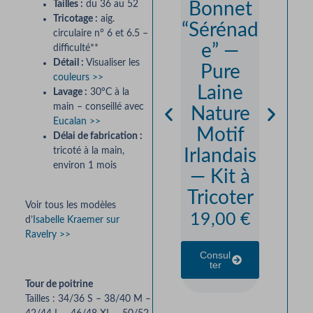
Tailles :
du 36 au 52
Bonnet
Pur
Tricotage :
aig.
“Sérénad
Lain
circulaire n° 6 et 6.5 –
e” —
“Natu
difficulté**
Détail :
Visualiser les
Pure
— 10
couleurs >>
Laine
Laine
Lavage :
30°C à la
main – conseillé avec
Nature
No
Eucalan >>
Motif
Mout
Délai de fabrication :
tricoté à la main,
Irlandais
s d
environ 1 mois
— Kit à
Fran
Tricoter
— Tri
Voir tous les modèles
&
19,00
€
d’
Isabelle Kraemer sur
Ravelry >>
Croc
Consul
7,3
Ter
Tour de poitrine
Consul
Tailles : 34/36 S – 38/40 M –
Ter