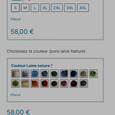
S
M
L
XL
2XL
3XL
4XL
Effacer
58,00
€
Choisissez la couleur (pure laine Nature)
Couleur Laine nature
*
Effacer
58,00
€