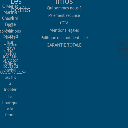
Les
Infos
Olivier et
petits
Qui sommes nous ?
Marielle
Paiement sécurisé
+
Re
Chautard
CGV
Ferme
Les
col
de
Mentions légales
abréviations
co
Rouzaud
tricot
Politique de confidentialité
(sur
Port
Histoire
GARANTIE TOTALE
RDV)
gratui
du pull
09100
(79€)
Irlandais
St Victor
Taille à
Rouzaud
choisir
09.75.99.11.94
Les fils
Pa
à
sé
tricoter
La
&
boutique
Pa
à la
ferme