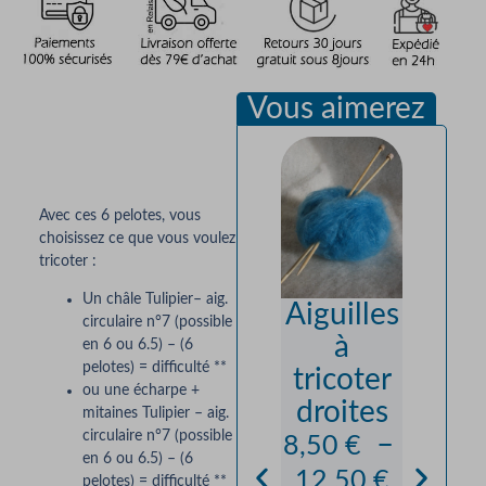
Vous aimerez
Description
Avec ces 6 pelotes, vous
choisissez ce que vous voulez
tricoter :
Un châle Tulipier– aig.
Aiguilles
Moha
circulaire n°7 (possible
à
et So
en 6 ou 6.5) – (6
pelotes) = difficulté **
tricoter
“Préc
ou une écharpe +
droites
se” 
mitaines Tulipier – aig.
circulaire n°7 (possible
–
Sup
8,50
€
en 6 ou 6.5) – (6
Ki
12,50
€
pelotes) = difficulté **