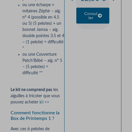
Moha
ou une écharpe +
mitaines Zéphir – aig.
Consul
& So
Ter
n° 4 (possible en 4.5
Natur
ou 5) (5 pelotes) + un
bonnet Jamsa – aig.
e 
double pointes 3.5 et 4
Trico
– (1 pelote) = difficulté
*
Croc
ou une Couverture
10,3
Patch’Bébé – aig. n° 5
– (5 pelotes) =
difficulté **
Consul
Ter
Le kit ne comprend pas
les
aiguilles à tricoter que vous
pouvez acheter
ici >>
Comment fonctionne la
Box de Printemps 1 ?
Avec ces 6 pelotes de