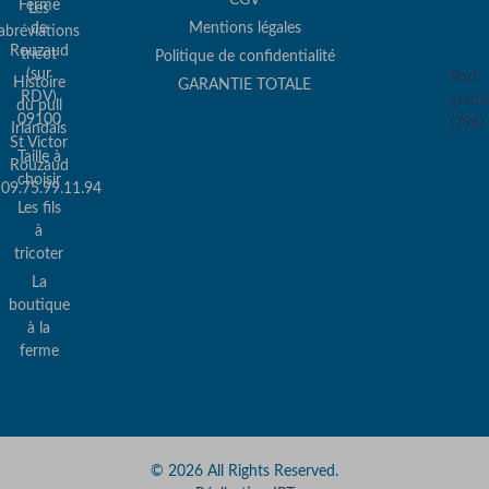
Ferme
Les
col
de
Mentions légales
abréviations
co
Rouzaud
tricot
Politique de confidentialité
(sur
Port
Histoire
GARANTIE TOTALE
RDV)
gratui
du pull
09100
(79€)
Irlandais
St Victor
Taille à
Rouzaud
choisir
09.75.99.11.94
Les fils
Pa
à
sé
tricoter
La
&
boutique
Pa
à la
ferme
© 2026 All Rights Reserved.