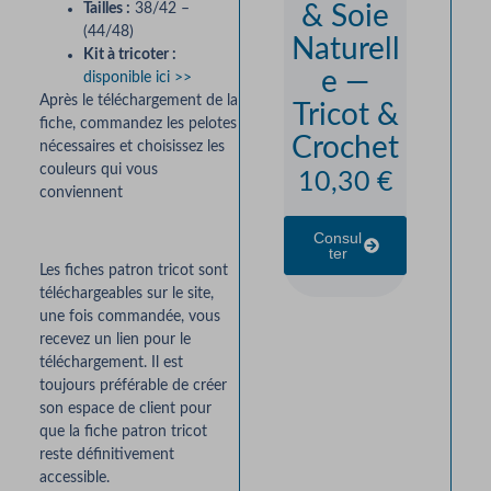
Tailles :
38/42 –
& Soie
s d
(44/48)
Naturell
Fran
Kit à tricoter :
e —
— Tri
disponible ici >>
Après le téléchargement de la
Tricot &
&
fiche, commandez les pelotes
Crochet
Croc
nécessaires et choisissez les
couleurs qui vous
10,30
€
7,3
conviennent
Consul
Consul
Ter
Ter
Les fiches patron tricot sont
téléchargeables sur le site,
une fois commandée, vous
recevez un lien pour le
téléchargement. Il est
toujours préférable de créer
son espace de client pour
que la fiche patron tricot
reste définitivement
accessible.