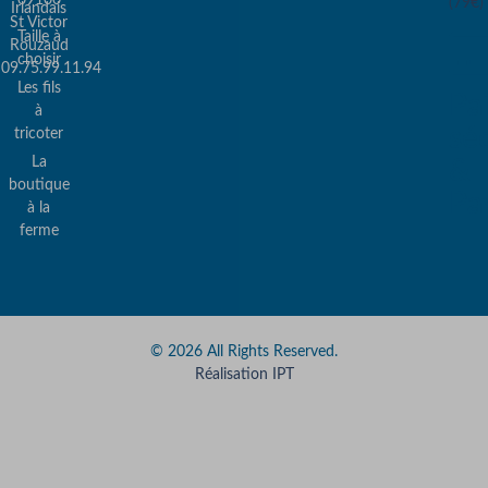
09100
(79€)
Irlandais
St Victor
Taille à
Rouzaud
choisir
09.75.99.11.94
Les fils
Pa
à
sé
tricoter
La
&
boutique
Pa
à la
ferme
© 2026 All Rights Reserved.
Réalisation IPT