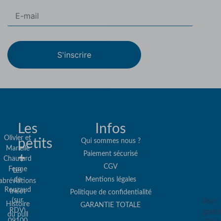
S'inscrire
Les
Infos
Olivier et
petits
Qui sommes nous ?
Marielle
Paiement sécurisé
+
Re
Chautard
CGV
Ferme
Les
col
de
Mentions légales
abréviations
co
Rouzaud
tricot
Politique de confidentialité
(sur
Port
Histoire
GARANTIE TOTALE
RDV)
gratui
du pull