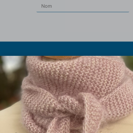
Les pe
Les abrévia
Olivier et Marielle Chautard
Histoire du p
Ferme de Rouzaud (sur RDV)
Taille à
09100 St Victor Rouzaud
Les fils 
09.75.99.11.94
La boutique