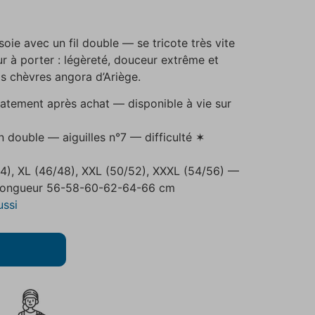
soie avec un fil double — se tricote très vite
r à porter : légèreté, douceur extrême et
s chèvres angora d’Ariège.
atement après achat — disponible à vie sur
n double — aiguilles n°7 — difficulté ✶
/44), XL (46/48), XXL (50/52), XXXL (54/56) —
 longueur 56-58-60-62-64-66 cm
ussi