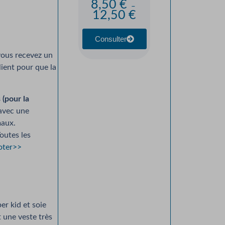
8,50
€
Soie Précieuse Léger
–
12,50
€
et Doux — Kit ou
Tricoté Main
À partir de :
Consulter
86,00
€
 vous recevez un
Consulter
lient pour que la
(pour la
 avec une
maux.
Toutes les
coter>>
r kid et soie
t une veste très