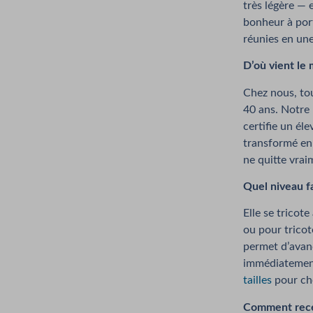
très légère — 
bonheur à port
réunies en une
D’où vient le 
Chez nous, tou
40 ans. Notre 
certifie un él
transformé en F
ne quitte vraim
Quel niveau fa
Elle se tricot
ou pour tricot
permet d’avanc
immédiatement 
tailles
pour cho
Comment recevo