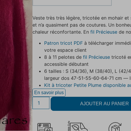
Veste très très légère, tricotée en mohair et 
et n’a quasiment pas de coutures. Un bonheu
chaleur réconfortante. En
fil Précieuse
de no
Patron tricot PDF
à télécharger immédi
votre espace client
8 à 11 pelotes de
fil Précieuse
tricoté e
accessible débutant
6 tailles : S (34/36), M (38/40), L (42
largeur dos 47-51-55-60-64-71 cm —
Kit à tricoter Petite Plume disponible a
En savoir plus
AJOUTER AU PANIER