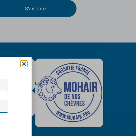
S'inscrire
is colissimo
tuit (79€)
urisé & Paypal