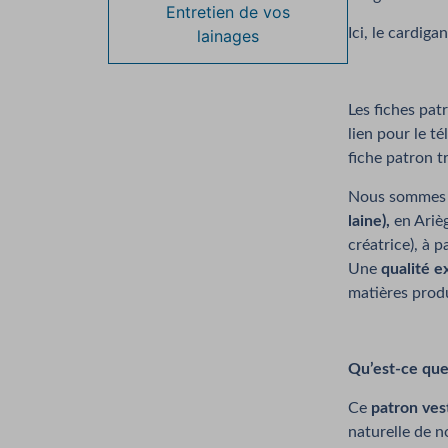
Entretien de vos
Ici, le cardiga
lainages
Les fiches pat
lien pour le t
fiche patron t
Nous sommes
laine),
en Arièg
créatrice), à 
Une
qualité e
matières prod
Qu’est-ce que
Ce
patron ves
naturelle de n