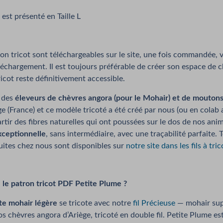
n est présenté en Taille L
ron tricot sont téléchargeables sur le site, une fois commandée,
éléchargement. Il est toujours préférable de créer son espace de c
ricot reste définitivement accessible.
 des
éleveurs de chèvres angora (pour le Mohair) et de moutons 
e (France) et ce modèle tricoté a été créé par nous (ou en colab
partir des fibres naturelles qui ont poussées sur le dos de nos ani
xceptionnelle
, sans intermédiaire, avec une traçabilité parfaite. 
uites chez nous sont disponibles sur
notre site dans les fils à tri
 le patron tricot PDF Petite Plume ?
te mohair légère
se tricote avec notre
fil Précieuse
— mohair supe
os chèvres angora d’Ariège, tricoté en double fil. Petite Plume es