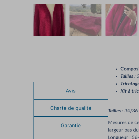
Composi
Description
Tailles :
3
Tricotag
Avis
Kit à tri
Charte de qualité
Tailles :
34/36 
Mesures de cet
Garantie
largeur bas d
Longueur : 5