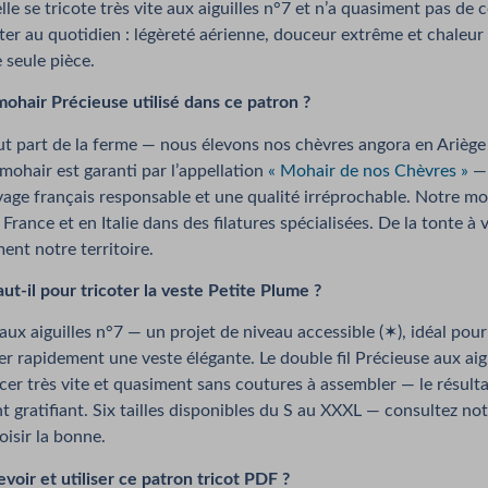
elle se tricote très vite aux aiguilles n°7 et n’a quasiment pas de
er au quotidien : légèreté aérienne, douceur extrême et chaleur
 seule pièce.
mohair Précieuse utilisé dans ce patron ?
t part de la ferme — nous élevons nos chèvres angora en Ariège
mohair est garanti par l’appellation
« Mohair de nos Chèvres »
— 
evage français responsable et une qualité irréprochable. Notre mo
rance et en Italie dans des filatures spécialisées. De la tonte à v
ent notre territoire.
ut-il pour tricoter la veste Petite Plume ?
e aux aiguilles n°7 — un projet de niveau accessible (✶), idéal pou
er rapidement une veste élégante. Le double fil Précieuse aux aig
er très vite et quasiment sans coutures à assembler — le résulta
gratifiant. Six tailles disponibles du S au XXXL — consultez no
isir la bonne.
ir et utiliser ce patron tricot PDF ?