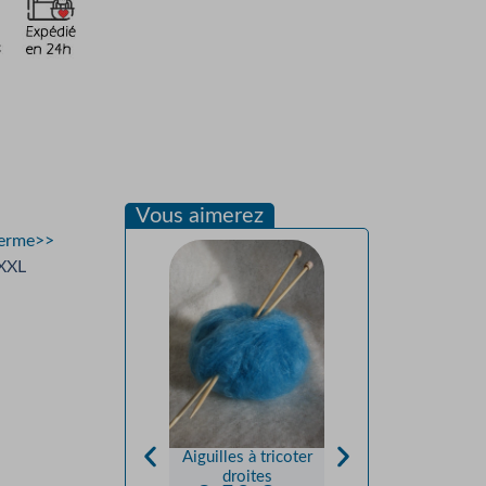
Vous aimerez
 ferme>>
XXXL
Aiguilles à tricoter
Cardigan “Petite
droites
Plume” — Mohair