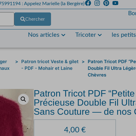
5991194 : Appelez Marielle (la Bergère)
Bo
Chercher
Nos articles
Tricoter
les petit
ger
>
Patron tricot Veste & gilet
>
Patron Tricot PDF “P
maux
- PDF - Mohair et Laine
Double Fil Ultra Lég
Chèvres
Patron Tricot PDF “Petit
Précieuse Double Fil Ul
Sans Couture — de nos 
4,00
€