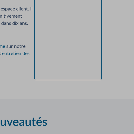
space client. Il
initivement
 dans dix ans.
ume
sur notre
’
entretien des
ouveautés