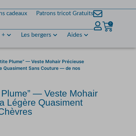
ns cadeaux
Patrons tricot Gratuits
0
s +
Les bergers
Aides
etite Plume” — Veste Mohair Précieuse
ère Quasiment Sans Couture — de nos
e Plume” — Veste Mohair
tra Légère Quasiment
Chèvres