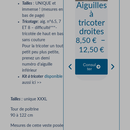
Vest
Tailles
: UNIQUE et
Aiguilles
immense ! (mesures en
“Mon
à
bas de page)
outo
tricoter
Tricotage
: aig. n°6.5, 7
ET 8 – difficulté***-
— Pu
droites
tricotée de haut en bas
Lain
–
8,50
€
sans couture
Pour la tricoter un tout
Natu
12,50
€
petit peu plus petite,
Overs
prenez un demi
Consul
To
numéro d’aiguille
Ter
inférieur
Down
Kit à tricoter
disponible
Kit 
aussi ici >>
Trico
Tailles :
unique XXXL
Mai
À par
Tour de poitrine
90 à 122 cm
de 
Mesures de cette veste posée
114,