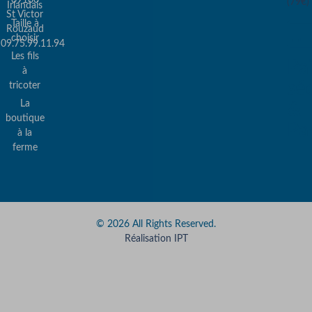
(79€)
Irlandais
St Victor
Taille à
Rouzaud
choisir
09.75.99.11.94
Les fils
Pa
à
sé
tricoter
La
&
boutique
Pa
à la
ferme
© 2026 All Rights Reserved.
Réalisation IPT