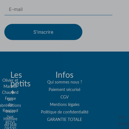
S'inscrire
Les
Infos
Olivier et
petits
Qui sommes nous ?
Marielle
Paiement sécurisé
+
Re
Chautard
CGV
Ferme
Les
col
de
Mentions légales
abréviations
co
Rouzaud
tricot
Politique de confidentialité
(sur
Port
Histoire
GARANTIE TOTALE
RDV)
gratui
du pull
09100