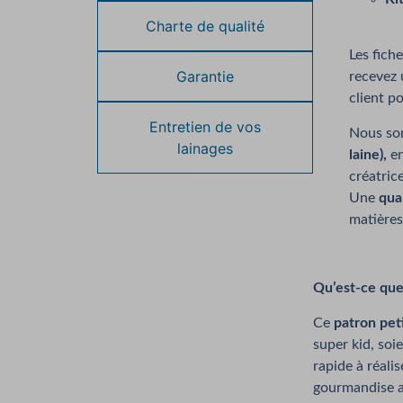
Charte de qualité
Les fich
Garantie
recevez 
client po
Entretien de vos
Nous s
lainages
laine),
en
créatric
Une
qua
matières
Qu’est-ce que
Ce
patron pet
super kid, soi
rapide à réali
gourmandise au