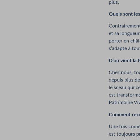
plus.
Quels sont le
Contrairement 
et sa longueur
porter en châle
s’adapte à tou
D’où vient la 
Chez nous, to
depuis plus de
le sceau qui c
est transformé
Patrimoine Viv
Comment recevo
Une fois comma
est toujours p