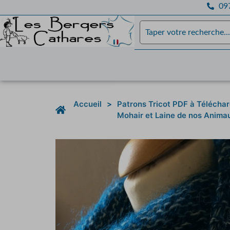
097
Accueil
>
Patrons Tricot PDF à Télécha
Mohair et Laine de nos Anima