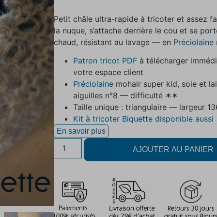
Petit châle ultra-rapide à tricoter et assez f
la nuque, s’attache derrière le cou et se port
chaud, résistant au lavage — en
Préciolaine
Patron tricot PDF
à télécharger immédi
votre espace client
Préciolaine
mohair super kid, soie et l
aiguilles n°8 — difficulté ✶✶
Taille unique : triangulaire — largeur 
Kit à tricoter Biquette disponible aussi
En savoir plus
AJOUTER AU PANIER