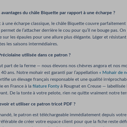
s avantages du châle Biquette par rapport à une écharpe ?
à une écharpe classique, le châle Biquette couvre parfaitement
 permet de l’attacher derrière le cou pour qu’il ne bouge pas. On 
 sur les épaules pour une allure plus élégante. Léger et résistant 
tes les saisons intermédiaires.
Préciolaine utilisée dans ce patron ?
ut part de la ferme — nous élevons nos chèvres angora et nos m
 40 ans. Notre mohair est garanti par l’appellation
« Mohair de n
ertifie un élevage français responsable et une qualité irréprochab
e en France à la
filature Fonty
à Rougnat en Creuse — labellisée 
ant. De la tonte à votre pelote, rien ne quitte vraiment notre terr
ir et utiliser ce patron tricot PDF ?
ndé, le patron est téléchargeable immédiatement depuis votre e
référable de créer votre espace client pour que la fiche reste déf