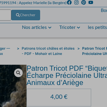
5991194 : Appelez Marielle (la Bergère)
Bo
Chercher
Nos articles
Tricoter
les petit
rger —
>
Patrons tricot châles et étoles
>
Patron Tricot
ux
- PDF - Mohair et Laine
Préciolaine U
Patron Tricot PDF “Bique
Écharpe Préciolaine Ult
Animaux d’Ariège
4,00
€