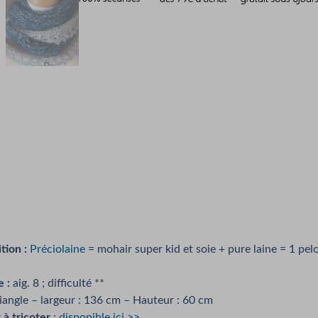
ion :
Préciolaine
= mohair super kid et soie + pure laine = 1 pe
e :
aig. 8 ; difficulté **
iangle – largeur : 136 cm – Hauteur : 60 cm
 à tricoter
:
disponible ici >>