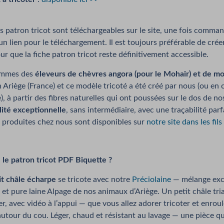
es patron tricot sont téléchargeables sur le site, une fois comma
un lien pour le téléchargement. Il est toujours préférable de cré
ur que la fiche patron tricot reste définitivement accessible.
ommes des
éleveurs de chèvres angora (pour le Mohair) et de mo
 Ariège (France) et ce modèle tricoté a été créé par nous (ou en
e), à partir des fibres naturelles qui ont poussées sur le dos de n
lité exceptionnelle
, sans intermédiaire, avec une traçabilité parf
 produites chez nous sont disponibles sur
notre site dans les fils
 le patron tricot PDF Biquette ?
it châle écharpe
se tricote avec notre
Préciolaine
— mélange excl
e et pure laine Alpage de nos animaux d’Ariège. Un petit châle tria
ser, avec vidéo à l’appui — que vous allez adorer tricoter et enrou
tour du cou. Léger, chaud et résistant au lavage — une pièce qu