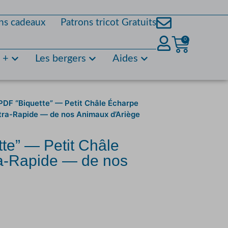
ns cadeaux
Patrons tricot Gratuits
0
s +
Les bergers
Aides
 PDF “Biquette” — Petit Châle Écharpe
ltra-Rapide — de nos Animaux d’Ariège
tte” — Petit Châle
ra-Rapide — de nos