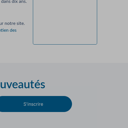
 dans dix ans.
r notre site.
etien des
ouveautés
S'inscrire