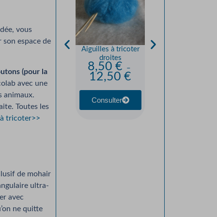
ndée, vous
er son espace de
Aiguilles à tricoter
Châle “Biquette” —
droites
Préciolaine Mohair
8,50
€
Soie et Laine — Kit
–
utons (pour la
12,50
€
ou Tricoté Main
 colab avec une
À partir de :
31,00
€
os animaux.
Consulter
aite. Toutes les
Consulter
 à tricoter>>
usif de mohair
ngulaire ultra-
ler avec
’on ne quitte