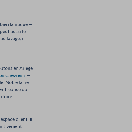
 bien la nuque —
peut aussi le
au lavage, il
outons en Ariège
os Chèvres »
—
le. Notre laine
Entreprise du
itoire.
space client. Il
initivement