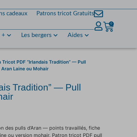
ns cadeaux
Patrons tricot Gratuits
0
s +
Les bergers
Aides
 Tricot PDF “Irlandais Tradition” — Pull
 Aran Laine ou Mohair
ais Tradition” — Pull
hair
on des pulls d’Aran — points travaillés, fiche
laine ou version mohair. Patron tricot PDF pull