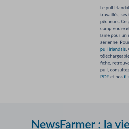
Le pull irlanda
travaillés, ses
pêcheurs. Ce p
comprendre et 
laine pour un 
aérienne. Pour
pull irlandais
.
téléchargeable
fiche, retrouv
pull, consultez
PDF
et nos
fil
NewsFarmer : la vi