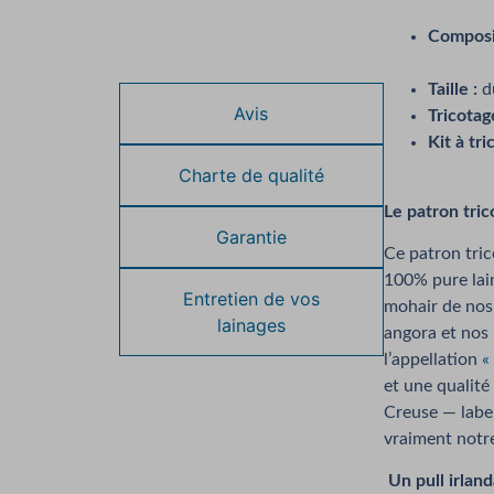
Composi
Description
Vers
Taille :
du
Avis
Tricotag
Kit à tri
Charte de qualité
Le patron tric
Garantie
Ce patron tric
100% pure lai
Entretien de vos
mohair de nos
lainages
angora et nos 
l’appellation
«
et une qualité
Creuse — label
vraiment notre
Un pull irland