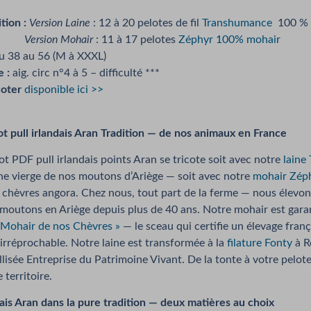
tion :
Version Laine
: 12 à 20 pelotes de fil
Transhumance
100 % p
ion Mohair
: 11 à 17 pelotes
Zéphyr 100% mohair
 38 au 56 (M à XXXL)
e :
aig. circ n°4 à 5 – difficulté ***
coter
disponible ici >>
ot pull irlandais Aran Tradition — de nos animaux en France
ot PDF pull irlandais points Aran se tricote soit avec notre
laine
ne vierge de nos moutons d’Ariège — soit avec notre
mohair Zép
 chèvres angora. Chez nous, tout part de la ferme — nous élevon
moutons en Ariège depuis plus de 40 ans. Notre mohair est garan
 Mohair de nos Chèvres »
— le sceau qui certifie un élevage fran
 irréprochable. Notre laine est transformée à la
filature Fonty
à R
lisée Entreprise du Patrimoine Vivant. De la tonte à votre pelote,
 territoire.
ais Aran dans la pure tradition — deux matières au choix