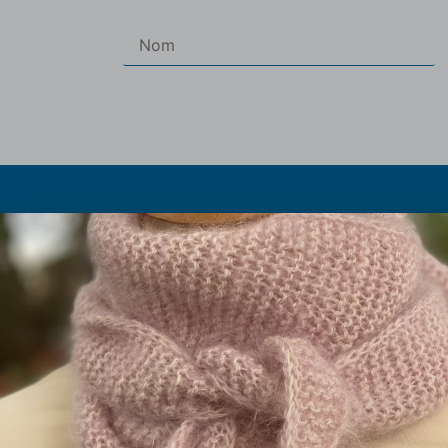
Les pe
Les abrévia
Olivier et Marielle Chautard
Histoire du p
Ferme de Rouzaud (sur RDV)
Taille à
09100 St Victor Rouzaud
Les fils 
09.75.99.11.94
La boutique