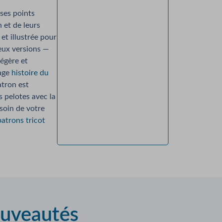
 ses points
n et de leurs
et illustrée pour
deux versions —
légère et
page
histoire du
atron est
 pelotes avec la
soin de votre
patrons tricot
ouveautés