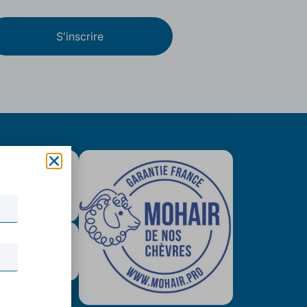
S'inscrire
is colissimo
tuit (79€)
urisé & Paypal