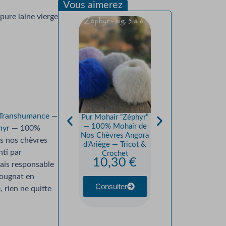
Vous aimerez
ure laine vierge
 Transhumance
—
Pur Mohair “Zéphyr”
Préciolaine — Mohair
— 100% Mohair de
Soie et Pure Laine —
hyr
— 100%
Nos Chèvres Angora
Tricot & Crochet
s nos chèvres
13,30
€
d’Ariège — Tricot &
ti par
Crochet
10,30
€
çais responsable
Consulter
ougnat en
Consulter
 rien ne quitte