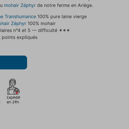
u
mohair Zéphyr
de notre ferme en Ariège.
ine Transhumance
100% pure laine vierge
hair Zéphyr
100% mohair
ulaires n°4 et 5 — difficulté ✶✶✶
s points expliqués