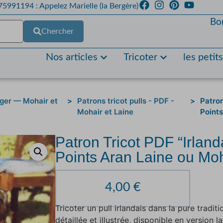
5991194 : Appelez Marielle (la Bergère)
Bo
Chercher
Nos articles
Tricoter
les petit
rger — Mohair et
>
Patrons tricot pulls - PDF -
>
Patron
Mohair et Laine
Points
Patron Tricot PDF “Irland
Points Aran Laine ou Mo
4,00
€
Tricoter un pull irlandais dans la pure traditi
détaillée et illustrée, disponible en version 