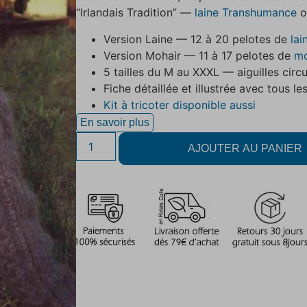
“Irlandais Tradition” —
laine Transhumance
o
Version Laine — 12 à 20 pelotes de
la
Version Mohair — 11 à 17 pelotes de
mo
5 tailles du M au XXXL — aiguilles circ
Fiche détaillée et illustrée avec tous le
Kit à tricoter disponible aussi
En savoir plus
AJOUTER AU PANIER