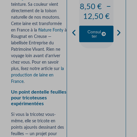
Pur
–
teinture. Sa couleur vient
8,50
€
Lain
directement de la toison
12,50
€
naturelle de nos moutons.
Tran
Cette laine est transformée
man
en France à la
filature Fonty
à
Consul
Ter
Rougnat en Creuse —
Poin
labellisée Entreprise du
Brioc
Patrimoine Vivant. Rien ne
Rayé
voyage loin avant d’arriver
chez vous. Pour en savoir
Kit 
plus, lisez notre article sur
la
Trico
production de laine en
France
.
Mai
Un point dentelle feuilles
À par
pour tricoteuses
de 
expérimentées
77,0
Si vous la tricotez vous-
même, elle se tricote en
points ajourés dessinant des
Consul
Ter
feuilles — un projet pour