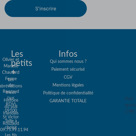
S'inscrire
Les
Infos
Olivier et
petits
Qui sommes nous ?
Marielle
Paiement sécurisé
+
Re
Chautard
CGV
Ferme
Les
col
de
Mentions légales
abréviations
co
Rouzaud
tricot
Politique de confidentialité
(sur
Port
Histoire
GARANTIE TOTALE
RDV)
gratui
du pull
09100
(79€)
Irlandais
St Victor
Taille à
Rouzaud
choisir
09.75.99.11.94
Les fils