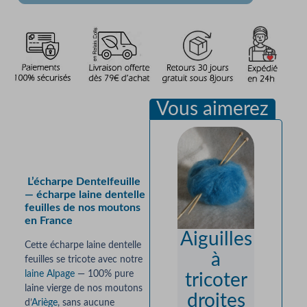
Vous aimerez
Description
L’écharpe Dentelfeuille
— écharpe laine dentelle
feuilles de nos moutons
en France
Aiguilles
Cette écharpe laine dentelle
Écha
à
feuilles se tricote avec notre
“Anto
laine Alpage
— 100% pure
tricoter
tte”
laine vierge de nos moutons
droites
d’
Ariège
, sans aucune