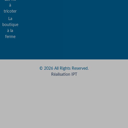
Pa
à
sé
tricoter
La
&
boutique
Pa
à la
ferme
© 2026 All Rights Reserved.
Réalisation IPT