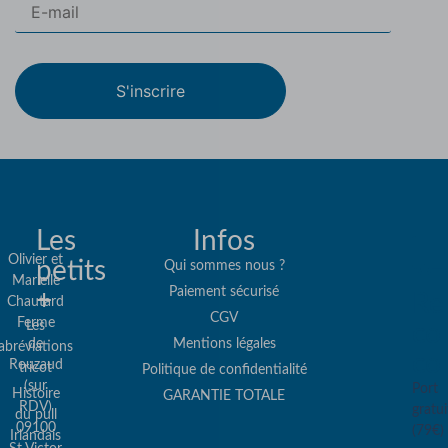
S'inscrire
Les
Infos
Olivier et
petits
Qui sommes nous ?
Marielle
Paiement sécurisé
+
Re
Chautard
CGV
Ferme
Les
col
de
Mentions légales
abréviations
co
Rouzaud
tricot
Politique de confidentialité
(sur
Port
Histoire
GARANTIE TOTALE
RDV)
gratui
du pull
09100
(79€)
Irlandais