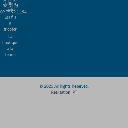
St Victor
Taille à
Rouzaud
choisir
09.75.99.11.94
Les fils
Pa
à
sé
tricoter
La
&
boutique
Pa
à la
ferme
© 2026 All Rights Reserved.
Réalisation IPT