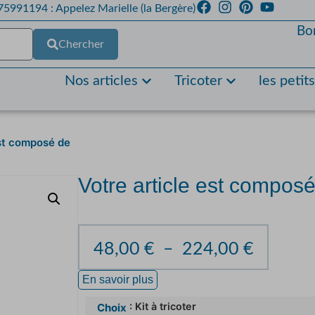
5991194 : Appelez Marielle (la Bergère)
Bo
Chercher
Nos articles
Tricoter
les petit
est composé de
Votre article est compos
48,00
€
–
224,00
€
En savoir plus
: Kit à tricoter
Choix