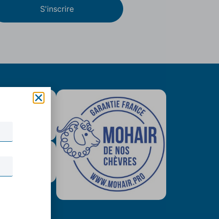
S'inscrire
is colissimo
tuit (79€)
urisé & Paypal