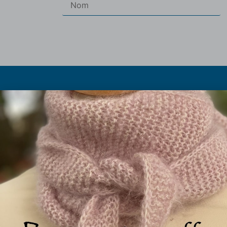
Les pe
Les abrévia
Olivier et Marielle Chautard
Histoire du p
Ferme de Rouzaud (sur RDV)
Taille à
09100 St Victor Rouzaud
Les fils 
09.75.99.11.94
La boutique