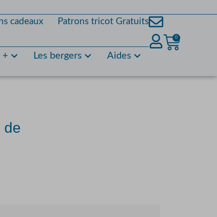
ns cadeaux
Patrons tricot Gratuits
0
s +
Les bergers
Aides
é de