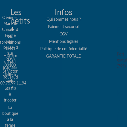
Les
Infos
Olivier et
petits
Qui sommes nous ?
Marielle
Paiement sécurisé
+
Re
Chautard
CGV
Ferme
Les
col
de
Mentions légales
abréviations
co
Rouzaud
tricot
Politique de confidentialité
(sur
Port
Histoire
GARANTIE TOTALE
RDV)
gratui
du pull
09100
(79€)
Irlandais
St Victor
Taille à
Rouzaud
choisir
09.75.99.11.94
Les fils
Pa
à
sé
tricoter
La
&
boutique
Pa
à la
ferme