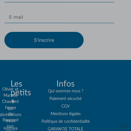
S'inscrire
Les
Infos
Olivier et
petits
Qui sommes nous ?
Marielle
Paiement sécurisé
+
Re
Chautard
CGV
Ferme
Les
col
de
Mentions légales
abréviations
co
Rouzaud
tricot
Politique de confidentialité
(sur
Port
Histoire
GARANTIE TOTALE