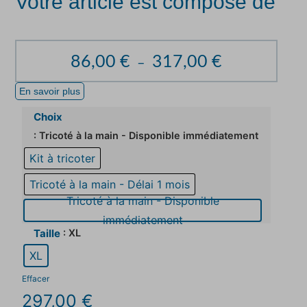
Votre article est composé de
86,00
€
317,00
€
–
En savoir plus
Choix
: Tricoté à la main - Disponible immédiatement
Kit à tricoter
Tricoté à la main - Délai 1 mois
Tricoté à la main - Disponible
immédiatement
: XL
Taille
XL
Effacer
297,00
€