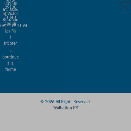
RDV)
gratui
du pull
09100
(79€)
Irlandais
St Victor
Taille à
Rouzaud
choisir
09.75.99.11.94
Les fils
Pa
à
sé
tricoter
La
&
boutique
Pa
à la
ferme
© 2026 All Rights Reserved.
Réalisation IPT