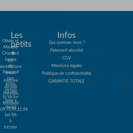
Les
Infos
Olivier et
petits
Qui sommes nous ?
Marielle
Paiement sécurisé
+
Re
Chautard
CGV
Ferme
Les
col
de
Mentions légales
abréviations
co
Rouzaud
tricot
Politique de confidentialité
(sur
Port
Histoire
GARANTIE TOTALE
RDV)
gratui
du pull
09100
(79€)
Irlandais
St Victor
Taille à
Rouzaud
choisir
09.75.99.11.94
Les fils
Pa
à
sé
tricoter