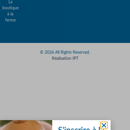
La
&
boutique
Pa
à la
ferme
© 2026 All Rights Reserved.
Réalisation IPT