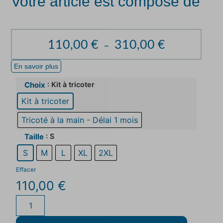
Votre article est composé de
110,00
€
310,00
€
–
En savoir plus
: Kit à tricoter
Choix
Kit à tricoter
Tricoté à la main - Délai 1 mois
: S
Taille
S
M
L
XL
2XL
Effacer
110,00
€