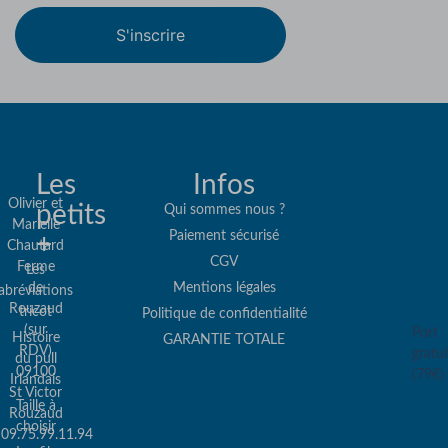
S'inscrire
Les
Infos
Olivier et
petits
Qui sommes nous ?
Marielle
Paiement sécurisé
+
Re
Chautard
CGV
Ferme
Les
col
de
Mentions légales
abréviations
co
Rouzaud
tricot
Politique de confidentialité
(sur
Port
Histoire
GARANTIE TOTALE
RDV)
gratui
du pull
09100
(79€)
Irlandais
St Victor
Taille à
Rouzaud
choisir
09.75.99.11.94