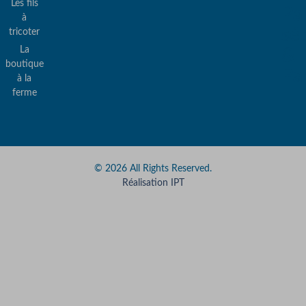
Les fils
Pa
à
sé
tricoter
La
&
boutique
Pa
à la
ferme
© 2026 All Rights Reserved.
Réalisation IPT