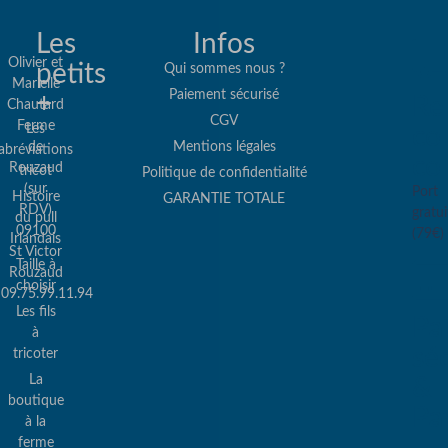
Les
Infos
Olivier et
petits
Qui sommes nous ?
Marielle
Paiement sécurisé
+
Re
Chautard
CGV
Ferme
Les
col
de
Mentions légales
abréviations
co
Rouzaud
tricot
Politique de confidentialité
(sur
Port
Histoire
GARANTIE TOTALE
RDV)
gratui
du pull
09100
(79€)
Irlandais
St Victor
Taille à
Rouzaud
choisir
09.75.99.11.94
Les fils
Pa
à
sé
tricoter
La
&
boutique
Pa
à la
ferme