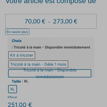
Votre article est composé de
70,00
€
273,00
€
–
En savoir plus
Choix
: Tricoté à la main - Disponible immédiatement
Kit à tricoter
Tricoté à la main - Délai 1 mois
Tricoté à la main - Disponible
immédiatement
: XL
Taille
XL
Effacer
251,00
€