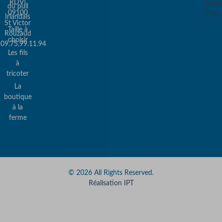
RDV)
gratui
du pull
09100
(79€)
Irlandais
St Victor
Taille à
Rouzaud
choisir
09.75.99.11.94
Les fils
Pa
à
sé
tricoter
La
&
boutique
Pa
à la
ferme
© 2026 All Rights Reserved.
Réalisation IPT