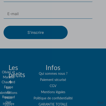
S'inscrire
Les
Infos
Olivier et
petits
Qui sommes nous ?
Marielle
Paiement sécurisé
+
Re
Chautard
CGV
Ferme
Les
col
de
Mentions légales
abréviations
co
Rouzaud
tricot
Politique de confidentialité
(sur
Port
Histoire
GARANTIE TOTALE