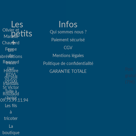
Les
Infos
Olivier et
petits
Qui sommes nous ?
Marielle
Paiement sécurisé
+
Re
Chautard
CGV
Ferme
Les
col
de
Mentions légales
abréviations
co
Rouzaud
tricot
Politique de confidentialité
(sur
Port
Histoire
GARANTIE TOTALE
RDV)
gratui
du pull
09100
(79€)
Irlandais
St Victor
Taille à
Rouzaud
choisir
09.75.99.11.94
Les fils
Pa
à
sé
tricoter
La
&
boutique