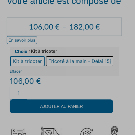
Votre article est composé de
106,00
€
182,00
€
–
En savoir plus
: Kit à tricoter
Choix
Kit à tricoter
Tricoté à la main - Délai 15j
Effacer
106,00
€
AJOUTER AU PANIER