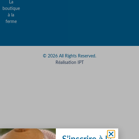
La
&
boutique
Pa
à la
ferme
© 2026 All Rights Reserved.
Réalisation IPT