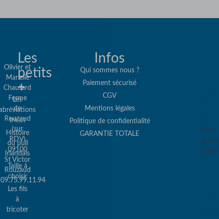
Les
Infos
Olivier et
petits
Qui sommes nous ?
Marielle
Paiement sécurisé
+
Re
Chautard
CGV
Ferme
Les
col
de
Mentions légales
abréviations
co
Rouzaud
tricot
Politique de confidentialité
(sur
Port
Histoire
GARANTIE TOTALE
RDV)
gratui
du pull
09100
(79€)
Irlandais
St Victor
Taille à
Rouzaud
choisir
09.75.99.11.94
Les fils
Pa
à
sé
tricoter