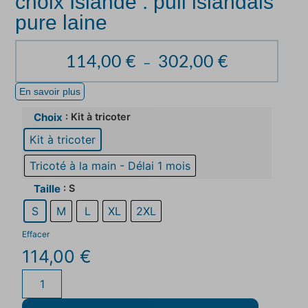
choix Islande : pull islandais
pure laine
114,00
€
302,00
€
–
En savoir plus
: Kit à tricoter
Choix
Kit à tricoter
Tricoté à la main - Délai 1 mois
: S
Taille
S
M
L
XL
2XL
Effacer
114,00
€