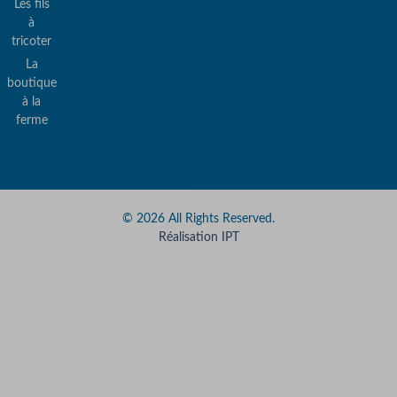
Les fils
Pa
à
sé
tricoter
La
&
boutique
Pa
à la
ferme
© 2026 All Rights Reserved.
Réalisation IPT