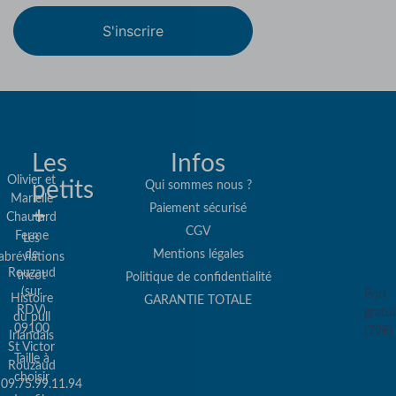
S'inscrire
Les
Infos
Olivier et
petits
Qui sommes nous ?
Marielle
Paiement sécurisé
+
Re
Chautard
CGV
Ferme
Les
col
de
Mentions légales
abréviations
co
Rouzaud
tricot
Politique de confidentialité
(sur
Port
Histoire
GARANTIE TOTALE
RDV)
gratui
du pull
09100
(79€)
Irlandais
St Victor
Taille à
Rouzaud
choisir
09.75.99.11.94