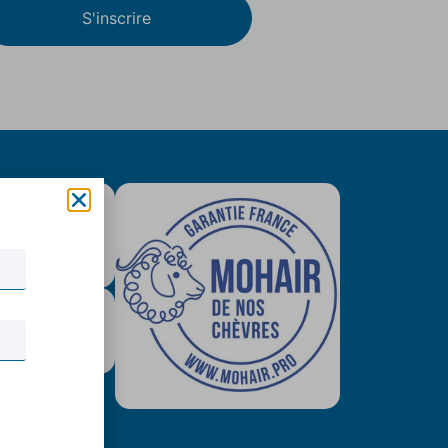
S'inscrire
is colissimo
tuit (79€)
urisé & Paypal