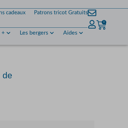
ns cadeaux
Patrons tricot Gratuits
0
s +
Les bergers
Aides
é de