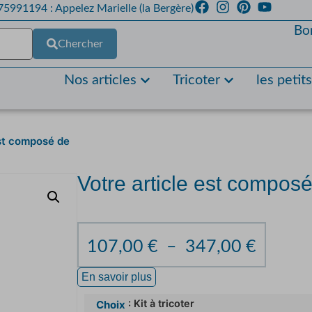
5991194 : Appelez Marielle (la Bergère)
Bo
Chercher
Nos articles
Tricoter
les petit
est composé de
Votre article est compos
107,00
€
–
347,00
€
En savoir plus
: Kit à tricoter
Choix