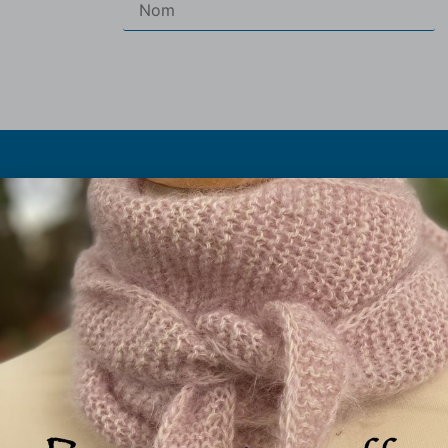
Les pe
Les abrévia
Olivier et Marielle Chautard
Histoire du p
Ferme de Rouzaud (sur RDV)
Taille à
09100 St Victor Rouzaud
Les fils 
09.75.99.11.94
La boutique