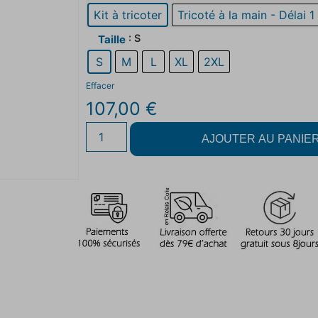
Kit à tricoter
Tricoté à la main - Délai 1
: S
Taille
S
M
L
XL
2XL
Effacer
107,00
€
AJOUTER AU PANIE