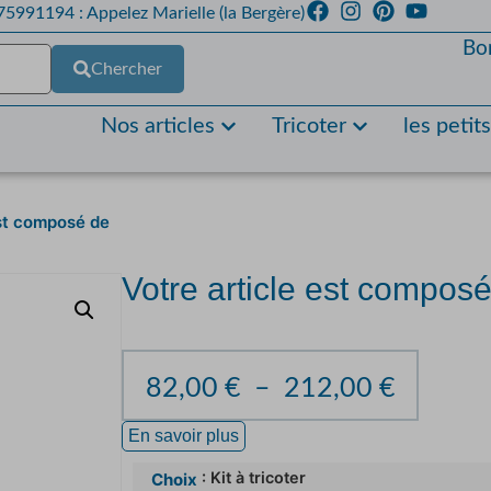
5991194 : Appelez Marielle (la Bergère)
Bo
Chercher
Nos articles
Tricoter
les petit
est composé de
Votre article est compos
82,00
€
–
212,00
€
En savoir plus
: Kit à tricoter
Choix