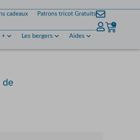
ns cadeaux
Patrons tricot Gratuits
0
s +
Les bergers
Aides
é de