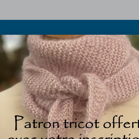
Les pe
Les abrévia
Olivier et Marielle Chautard
Histoire du p
Ferme de Rouzaud (sur RDV)
Taille à
09100 St Victor Rouzaud
Les fils 
09.75.99.11.94
La boutique
© 2026 All Rights Reserved.
Réalisation IPT