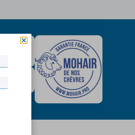
is colissimo
tuit (79€)
urisé & Paypal