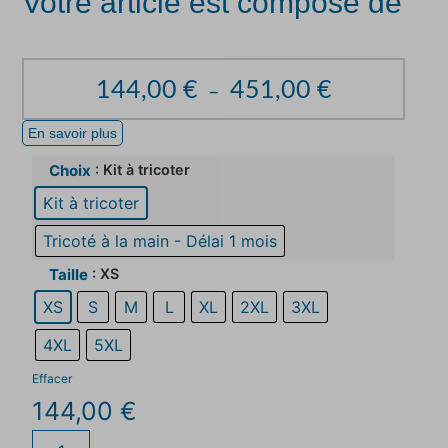
Votre article est composé de
144,00
€
451,00
€
–
En savoir plus
: Kit à tricoter
Choix
Kit à tricoter
Tricoté à la main - Délai 1 mois
: XS
Taille
XS
S
M
L
XL
2XL
3XL
4XL
5XL
Effacer
144,00
€