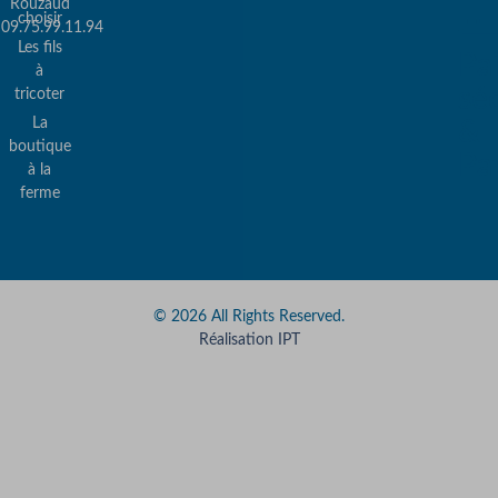
Rouzaud
choisir
09.75.99.11.94
Les fils
Pa
à
sé
tricoter
La
&
boutique
Pa
à la
ferme
© 2026 All Rights Reserved.
Réalisation IPT