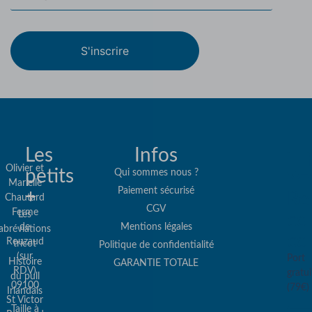
S'inscrire
Les
Infos
Olivier et
petits
Qui sommes nous ?
Marielle
Paiement sécurisé
+
Re
Chautard
CGV
Ferme
Les
col
de
Mentions légales
abréviations
co
Rouzaud
tricot
Politique de confidentialité
(sur
Port
Histoire
GARANTIE TOTALE
RDV)
gratui
du pull
09100
(79€)
Irlandais
St Victor
Taille à