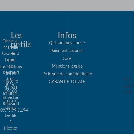
Les
Infos
Olivier et
petits
Qui sommes nous ?
Marielle
Paiement sécurisé
+
Re
Chautard
CGV
Ferme
Les
col
de
Mentions légales
abréviations
co
Rouzaud
tricot
Politique de confidentialité
(sur
Port
Histoire
GARANTIE TOTALE
RDV)
gratui
du pull
09100
(79€)
Irlandais
St Victor
Taille à
Rouzaud
choisir
09.75.99.11.94
Les fils
Pa
à
sé
tricoter