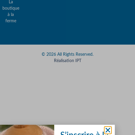
La
&
boutique
Pa
à la
ferme
© 2026 All Rights Reserved.
Réalisation IPT