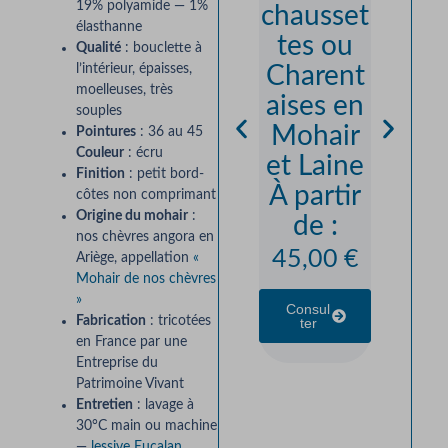
19% polyamide — 1%
chausset
“Mon
élasthanne
tes ou
ne”
Qualité
: bouclette à
Charent
Chau
l’intérieur, épaisses,
moelleuses, très
aises en
,
souples
Mohair
Épaiss
Pointures
: 36 au 45
Couleur
: écru
et Laine
Natur
Finition
: petit bord-
À partir
es
côtes non comprimant
Origine du mohair
:
de :
31,0
nos chèvres angora en
45,00
€
Ariège, appellation
«
Consul
Mohair de nos chèvres
Ter
»
Consul
Fabrication
: tricotées
Ter
en France par une
Entreprise du
Patrimoine Vivant
Entretien
: lavage à
30°C main ou machine
—
lessive Eucalan