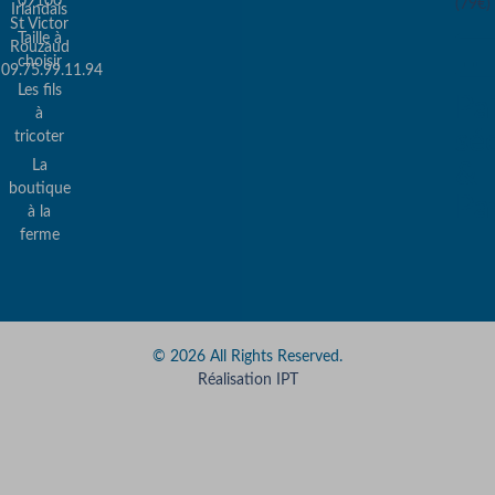
09100
(79€)
Irlandais
St Victor
Taille à
Rouzaud
choisir
09.75.99.11.94
Les fils
Pa
à
sé
tricoter
La
&
boutique
Pa
à la
ferme
© 2026 All Rights Reserved.
Réalisation IPT