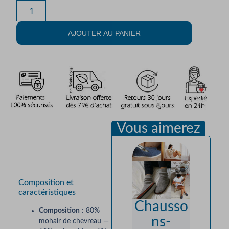
AJOUTER AU PANIER
Vous aimerez
Description
Composition et
caractéristiques
Chausso
Chau
Composition
: 80%
ns-
tte
mohair de chevreau —