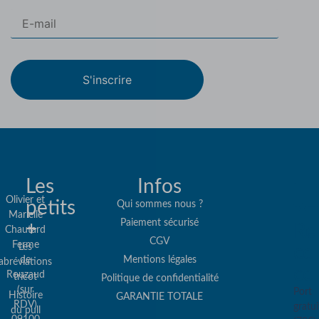
S'inscrire
Les
Infos
Olivier et
petits
Qui sommes nous ?
Marielle
Paiement sécurisé
+
Re
Chautard
CGV
Ferme
Les
col
de
Mentions légales
abréviations
co
Rouzaud
tricot
Politique de confidentialité
(sur
Port
Histoire
GARANTIE TOTALE
RDV)
gratui
du pull