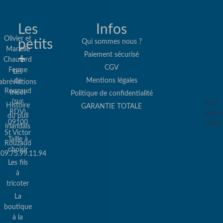
Les
Infos
Olivier et
petits
Qui sommes nous ?
Marielle
Paiement sécurisé
+
Re
Chautard
CGV
Ferme
Les
col
de
Mentions légales
abréviations
co
Rouzaud
tricot
Politique de confidentialité
(sur
Port
Histoire
GARANTIE TOTALE
RDV)
gratui
du pull
09100
(79€)
Irlandais
St Victor
Taille à
Rouzaud
choisir
09.75.99.11.94
Les fils
Pa
à
sé
tricoter
La
&
boutique
Pa
à la