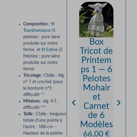
Description
Composition :
fil
Transhumance
(5
pelotes) : pure laine
Box
produite sur notre
Tricot de
ferme et
fil Estive
(2
Pur
Pelotes) : pure laine
Printem
Lain
produite sur notre
ps 1 — 6
“Esti
ferme
Tricotage :
Châle : Aig.
Pelotes
— Lai
n° 7 et crochet (pour
Mohair
Fine 
la bordure) n°5 ;
et
difficulté **
No
Mitaines :
aig. 4.5 ;
Carnet
Mout
difficulté ***
de 6
Taille :
Châle : longueur
s
totale d’une pointe à
Modèles
d’Ari
l’autre : 188 cm –
66,00
€
— Tri
Hauteur de la pointe :