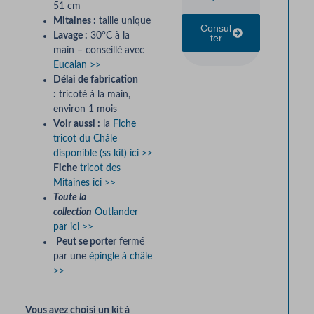
51 cm
&
Mitaines :
taille unique
Consul
Croc
Lavage :
30°C à la
Ter
main – conseillé avec
4,8
Eucalan >>
Délai de fabrication
Consul
:
tricoté à la main,
Ter
environ 1 mois
Voir aussi :
la
Fiche
tricot du Châle
disponible (ss kit) ici >>
Fiche
tricot des
Mitaines ici >>
Toute la
collection
Outlander
par ici >>
Peut se porter
fermé
par une
épingle à châle
>>
Vous avez choisi un kit à