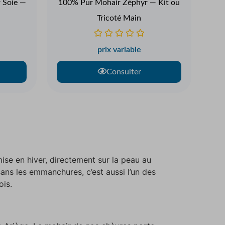
r Soie —
100% Pur Mohair Zéphyr — Kit ou
Tricoté Main
prix variable
Consulter
mise en hiver, directement sur la peau au
 sans les emmanchures, c’est aussi l’un des
ois.