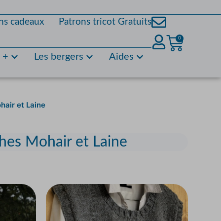
ns cadeaux
Patrons tricot Gratuits
0
s +
Les bergers
Aides
hair et Laine
ches Mohair et Laine