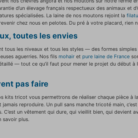
lèvent nos chèvres angora et nos moutons sur notre ferme e
antie d’un élevage français respectueux des animaux et d’un
latures spécialisées. La laine de nos moutons rejoint la
filat
venir chez nous en pelotes. Du pré à votre placard, rien ne
ux, toutes les envies
nt tous les niveaux et tous les styles — des formes simples
teuses aguerries. Nos fils
mohair
et
pure laine de France
son
taillé — tout ce qu’il faut pour mener le projet du début à 
ent pas faire
Nos kits tricot vous permettrons de réaliser chaque pièce à 
 jamais reproduire. Un pull sans manche tricoté main, c’est
ins. C’est un vêtement qui dure, qui vieillit bien, qui devien
 savoir plus.