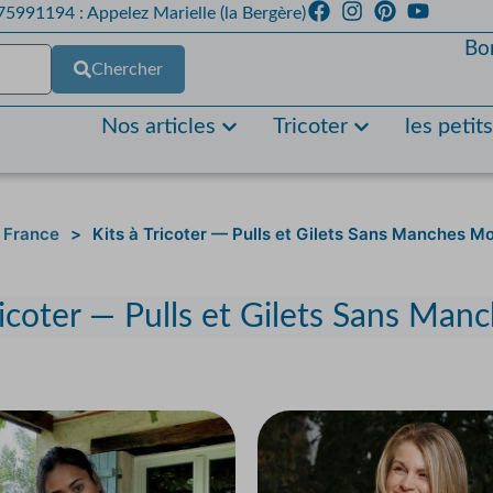
5991194 : Appelez Marielle (la Bergère)
Bo
Chercher
Nos articles
Tricoter
les petit
e France
>
Kits à Tricoter — Pulls et Gilets Sans Manches Mo
ricoter — Pulls et Gilets Sans Man