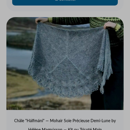
Châle "Hálfmáni" — Mohair Soie Précieuse Demi-Lune by