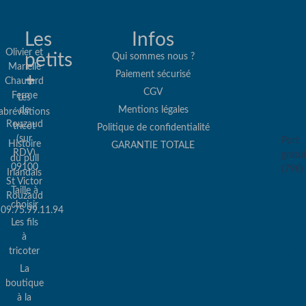
Les
Infos
Olivier et
petits
Qui sommes nous ?
Marielle
Paiement sécurisé
+
Re
Chautard
CGV
Ferme
Les
col
de
Mentions légales
abréviations
co
Rouzaud
tricot
Politique de confidentialité
(sur
Port
Histoire
GARANTIE TOTALE
RDV)
gratui
du pull
09100
(79€)
Irlandais
St Victor
Taille à
Rouzaud
choisir
09.75.99.11.94
Les fils
Pa
à
sé
tricoter
La
&
boutique
Pa
à la