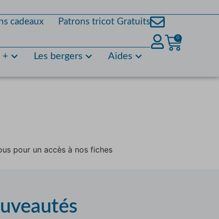
ns cadeaux
Patrons tricot Gratuits
0
s +
Les bergers
Aides
ous pour un accès à nos fiches
ouveautés