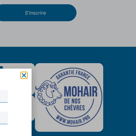
S'inscrire
is colissimo
tuit (79€)
urisé & Paypal