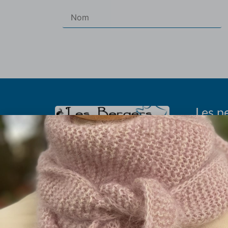
Les pe
Les abrévia
Olivier et Marielle Chautard
Histoire du p
Ferme de Rouzaud (sur RDV)
Taille à
09100 St Victor Rouzaud
Les fils 
09.75.99.11.94
La boutique