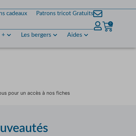
ns cadeaux
Patrons tricot Gratuits
0
s +
Les bergers
Aides
ous pour un accès à nos fiches
ouveautés