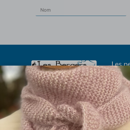
Les pe
Les abrévia
Olivier et Marielle Chautard
Histoire du p
Ferme de Rouzaud (sur RDV)
Taille à
09100 St Victor Rouzaud
Les fils 
09.75.99.11.94
La boutique