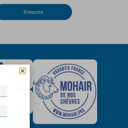
S'inscrire
is colissimo
tuit (79€)
urisé & Paypal