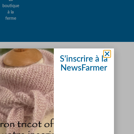
&
boutique
Pa
à la
ferme
© 2026 All Rights Reserved.
S’inscrire à la
Réalisation IPT
NewsFarmer