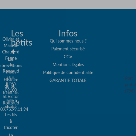
Les
Infos
Olivier et
petits
Qui sommes nous ?
Marielle
Paiement sécurisé
+
Re
Chautard
CGV
Ferme
Les
col
de
Mentions légales
abréviations
co
Rouzaud
tricot
Politique de confidentialité
(sur
Port
Histoire
GARANTIE TOTALE
RDV)
gratui
du pull
09100
(79€)
Irlandais
St Victor
Taille à
Rouzaud
choisir
09.75.99.11.94
Les fils
Pa
à
sé
tricoter
La