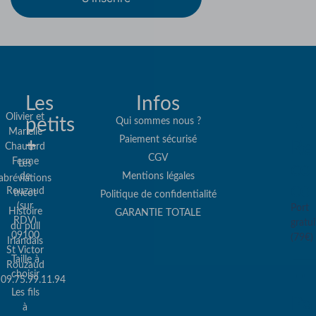
Les
Infos
Olivier et
petits
Qui sommes nous ?
Marielle
Paiement sécurisé
+
Re
Chautard
CGV
Ferme
Les
col
de
Mentions légales
abréviations
co
Rouzaud
tricot
Politique de confidentialité
(sur
Port
Histoire
GARANTIE TOTALE
RDV)
gratui
du pull
09100
(79€)
Irlandais
St Victor
Taille à
Rouzaud
choisir
09.75.99.11.94
Les fils
Pa
à