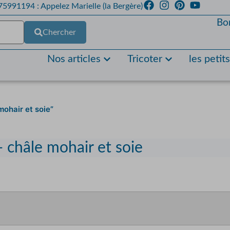
5991194 : Appelez Marielle (la Bergère)
Bo
Chercher
Nos articles
Tricoter
les petit
 mohair et soie”
 - châle mohair et soie