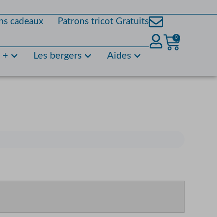
ns cadeaux
Patrons tricot Gratuits
0
s +
Les bergers
Aides