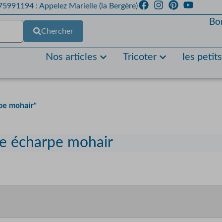
5991194 : Appelez Marielle (la Bergère)
Bo
Chercher
Nos articles
Tricoter
les petit
rpe mohair”
le écharpe mohair