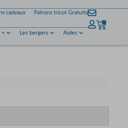
ns cadeaux
Patrons tricot Gratuits
0
s +
Les bergers
Aides