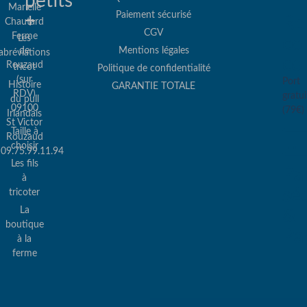
petits
Marielle
Paiement sécurisé
+
Re
Chautard
CGV
Ferme
Les
col
de
Mentions légales
abréviations
co
Rouzaud
tricot
Politique de confidentialité
(sur
Port
Histoire
GARANTIE TOTALE
RDV)
gratui
du pull
09100
(79€)
Irlandais
St Victor
Taille à
Rouzaud
choisir
09.75.99.11.94
Les fils
Pa
à
sé
tricoter
La
&
boutique
Pa
à la
ferme