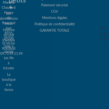
petits
Marielle
Paiement sécurisé
+
Re
Chautard
CGV
Ferme
Les
col
de
Mentions légales
abréviations
co
Rouzaud
tricot
Politique de confidentialité
(sur
Port
Histoire
GARANTIE TOTALE
RDV)
gratui
du pull
09100
(79€)
Irlandais
St Victor
Taille à
Rouzaud
choisir
09.75.99.11.94
Les fils
Pa
à
sé
tricoter
La
&
boutique
Pa
à la
ferme