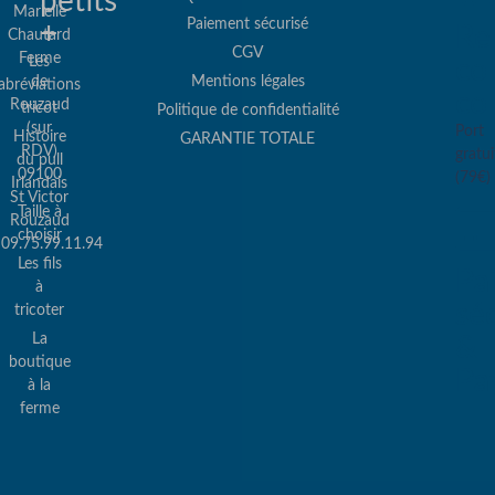
petits
Marielle
Paiement sécurisé
+
Re
Chautard
CGV
Ferme
Les
col
de
Mentions légales
abréviations
co
Rouzaud
tricot
Politique de confidentialité
(sur
Port
Histoire
GARANTIE TOTALE
RDV)
gratui
du pull
09100
(79€)
Irlandais
St Victor
Taille à
Rouzaud
choisir
09.75.99.11.94
Les fils
Pa
à
sé
tricoter
La
&
boutique
Pa
à la
ferme