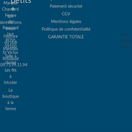
petits
Marielle
Paiement sécurisé
+
Re
Chautard
CGV
Ferme
Les
col
de
Mentions légales
abréviations
co
Rouzaud
tricot
Politique de confidentialité
(sur
Port
Histoire
GARANTIE TOTALE
RDV)
gratui
du pull
09100
(79€)
Irlandais
St Victor
Taille à
Rouzaud
choisir
09.75.99.11.94
Les fils
Pa
à
sé
tricoter
La
&
boutique
Pa
à la
ferme